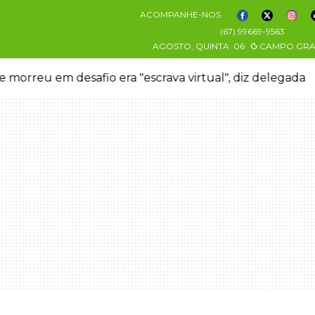
ACOMPANHE-NOS
(67) 99669-9563
AGOSTO, QUINTA
06
CAMPO GR
 morreu em desafio era "escrava virtual", diz delegada