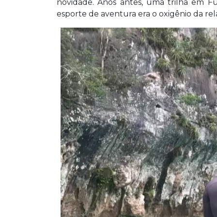
vida. Após passagens por Campo Grande 
novidade. Anos antes, uma trilha em Fu
turística em 2024, motivado pela perd
esporte de aventura era o oxigênio da re
esportes de aventura, eles exploram tr
experiências nas redes sociais.