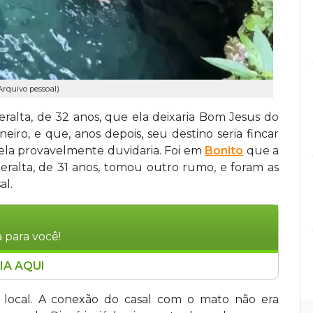
Arquivo pessoal)
ralta, de 32 anos, que ela deixaria Bom Jesus do
neiro, e que, anos depois, seu destino seria fincar
, ela provavelmente duvidaria. Foi em
Bonito
que a
Peralta, de 31 anos, tomou outro rumo, e foram as
al.
 para você!
IA AQUI
or do Rio de Janeiro, e o marido André Luís, 31
ito, Mato Grosso do Sul, um novo rumo para a
 local. A conexão do casal com o mato não era