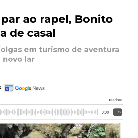
ar ao rapel, Bonito
a de casal
 folgas em turismo de aventura
 novo lar
o
readme
1.0x
0:00