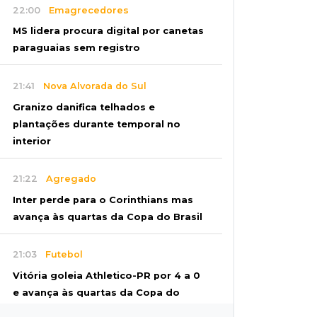
22:00
Emagrecedores
MS lidera procura digital por canetas
paraguaias sem registro
21:41
Nova Alvorada do Sul
Granizo danifica telhados e
plantações durante temporal no
interior
21:22
Agregado
Inter perde para o Corinthians mas
avança às quartas da Copa do Brasil
21:03
Futebol
Vitória goleia Athletico-PR por 4 a 0
e avança às quartas da Copa do
Brasil