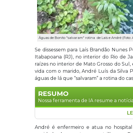
Águas de Bonito "salvaram" rotina de Laís e André (Foto: 
Se dissessem para Laís Brandão Nunes Pe
Itabapoana (RJ), no interior do Rio de Ja
raízes no interior de Mato Grosso do Sul
vida com o marido, André Luís da Silva 
águas de lá que “salvaram” a rotina do cas
RESUMO
Nossa ferramenta de IA resume a notícia
LE
Laís Brandão, 32 anos, natural do interi
anos, enfermeiro, encontraram em Bon
André é enfermeiro e atua no hospital