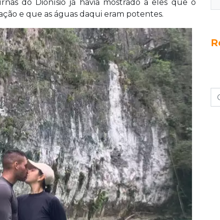
e Florianópolis, o casal se fixou na cidade
rnas do Dionísio já havia mostrado a eles que o
a do pai de André. Apaixonados por natureza e
lação e que as águas daqui eram potentes.
ilhas, rapel e flutuação e compartilham as
R