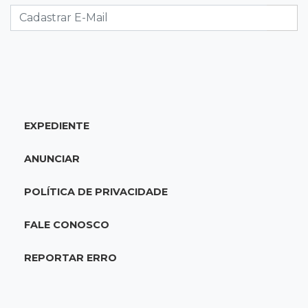
07:33
Agenda
Riedel vai a Brasília para reunião no Ministério
do Meio Ambiente
07:30
Post Patrocinado
EXPEDIENTE
Indústria da construção impulsiona MS e abre
espaço para mulheres
ANUNCIAR
07:27
Propostas
POLÍTICA DE PRIVACIDADE
Saúde cria grupo para identificar gargalos na
regulação do SUS em MS
FALE CONOSCO
07:15
Dourados
REPORTAR ERRO
Júri condena homem a 49 anos de prisão por
atirar na ex e matar o amigo dela