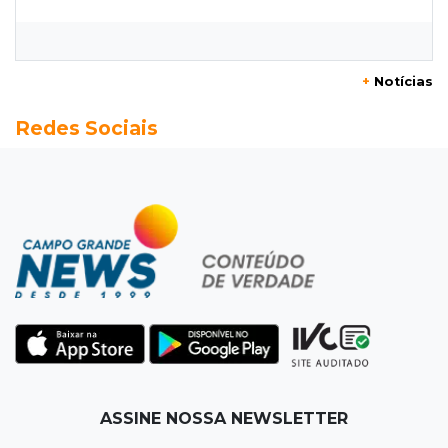
opções com 48% de desconto
07:58
Túnel do tempo
+
Notícias
Fonte gigante fez supermercado em 1973 virar
Redes Sociais
passeio campo-grandense
07:49
Copa Pelezinho
Torneio de futsal abre 34ª edição com quatro
jogos neste sábado
07:48
Pele Vermelha, Corona, Valley...
Muita gente já passou a madrugada dentro da
imaginação de Scalise
07:45
José Marques
ASSINE NOSSA NEWSLETTER
Agosto no Bosque reúne esporte, cultura e
prêmios