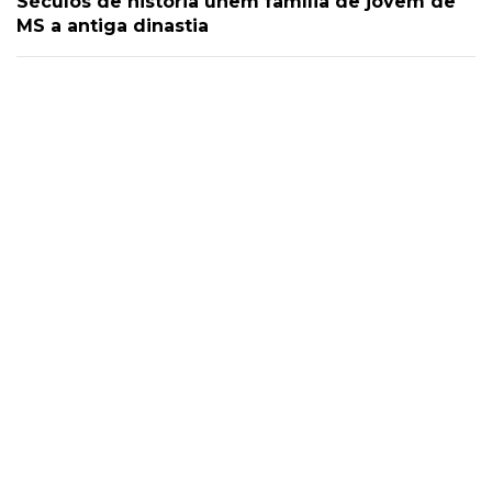
Séculos de história unem família de jovem de
MS a antiga dinastia