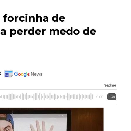
forcinha de
ha perder medo de
o
readme
1.0x
0:00