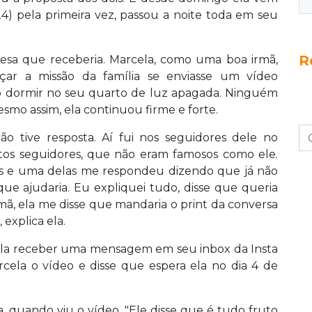
24) pela primeira vez, passou a noite toda em seu
R
esa que receberia. Marcela, como uma boa irmã,
ar a missão da família se enviasse um vídeo
a ao dormir no seu quarto de luz apagada. Ninguém
smo assim, ela continuou firme e forte.
 tive resposta. Aí fui nos seguidores dele no
tos seguidores, que não eram famosos como ele.
 e uma delas me respondeu dizendo que já não
ue ajudaria. Eu expliquei tudo, disse que queria
mã, ela me disse que mandaria o print da conversa
 explica ela.
la receber uma mensagem em seu inbox da Insta
cela o vídeo e disse que espera ela no dia 4 de
a, quando viu o vídeo. "Ele disse que é tudo fruto