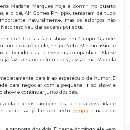
uena Mariane Marques hoje é dormir no quarto
s, e o pai, Alf Gomes Philippo, tentaram de tudo
importante naturalmente, mas os esforços não
Neto resolveu dar as caras por aqui.
em que Luccas faria show em Campo Grande.
m como o irmão dele, Felipe Neto. Mesmo assim, o
nico liberado para a menina acompanhar
. "Ela se
to já faz um ano pelo menos", diz a irmã, Marcela
mediatamente para ir ao espetáculo de humor. E
idade para negociar com a pequena: Ir ao show e
o show e continuar junto dos pais.
 a ela e a nós também. Tira a nossa privacidade
tentando isso já faz um certo
tempo
e nada de
u a proposta dos dois. E desde domingo ela vem