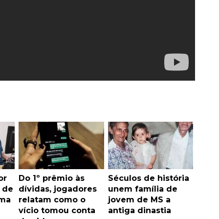
or
Do 1º prêmio às
Séculos de história
 de
dívidas, jogadores
unem família de
sma
relatam como o
jovem de MS a
vício tomou conta
antiga dinastia