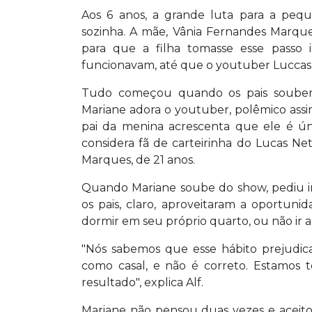
Aos 6 anos, a grande luta para a peq
sozinha. A mãe, Vânia Fernandes Marque
para que a filha tomasse esse passo 
funcionavam, até que o youtuber Luccas 
Tudo começou quando os pais souber
Mariane adora o youtuber, polêmico assi
pai da menina acrescenta que ele é ú
considera fã de carteirinha do Lucas Ne
Marques, de 21 anos.
Quando Mariane soube do show, pediu i
os pais, claro, aproveitaram a oportun
dormir em seu próprio quarto, ou não ir a
"Nós sabemos que esse hábito prejudica
como casal, e não é correto. Estamos 
resultado", explica Alf.
Mariane não pensou duas vezes e aceito