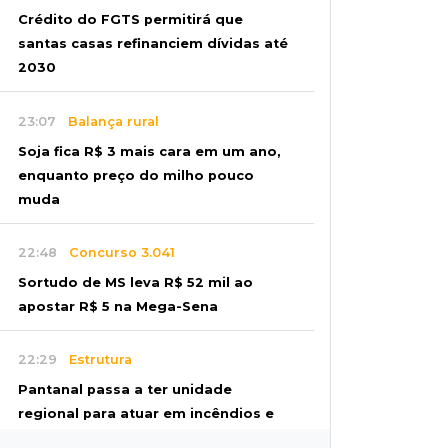
Crédito do FGTS permitirá que
santas casas refinanciem dívidas até
2030
23:07
Balança rural
Soja fica R$ 3 mais cara em um ano,
enquanto preço do milho pouco
muda
22:48
Concurso 3.041
Sortudo de MS leva R$ 52 mil ao
apostar R$ 5 na Mega-Sena
22:29
Estrutura
Pantanal passa a ter unidade
regional para atuar em incêndios e
desmate