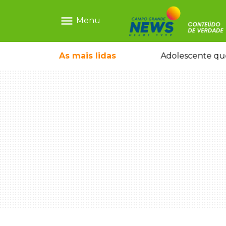
menu
Menu
durante temporal no interior
As mais
lidas
Adolescente que