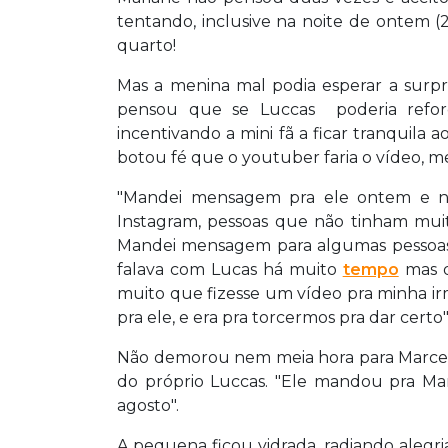
tentando, inclusive na noite de ontem (
quarto!
Mas a menina mal podia esperar a surpr
pensou que se Luccas poderia reforç
incentivando a mini fã a ficar tranquil
botou fé que o youtuber faria o vídeo, me
"Mandei mensagem pra ele ontem e não
Instagram, pessoas que não tinham mui
Mandei mensagem para algumas pessoas
falava com Lucas há muito
tempo
mas q
muito que fizesse um vídeo pra minha ir
pra ele, e era pra torcermos pra dar certo",
Não demorou nem meia hora para Marce
do próprio Luccas. "Ele mandou pra Mar
agosto".
A pequena ficou vidrada, radiando alegri