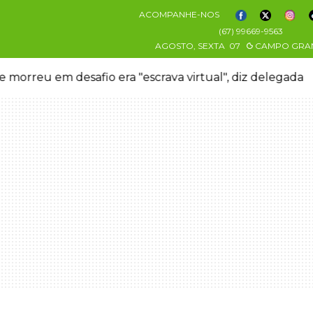
ACOMPANHE-NOS
(67) 99669-9563
AGOSTO, SEXTA
07
CAMPO GRA
 morreu em desafio era "escrava virtual", diz delegada