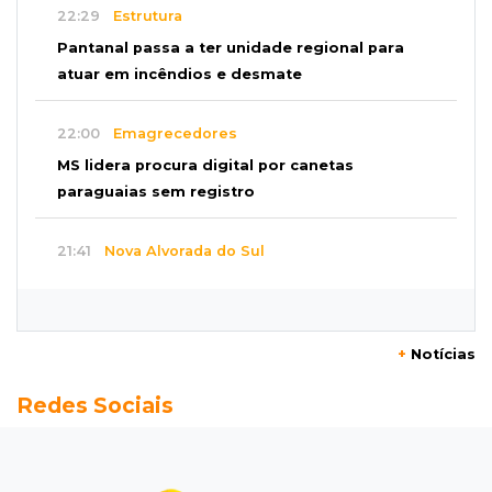
22:29
Estrutura
Pantanal passa a ter unidade regional para
atuar em incêndios e desmate
22:00
Emagrecedores
MS lidera procura digital por canetas
paraguaias sem registro
21:41
Nova Alvorada do Sul
Granizo danifica telhados e plantações
durante temporal no interior
+
Notícias
21:22
Agregado
Redes Sociais
Inter perde para o Corinthians mas avança às
quartas da Copa do Brasil
21:03
Futebol