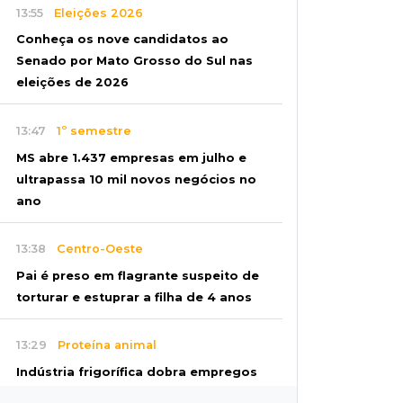
13:55
Eleições 2026
Conheça os nove candidatos ao
Senado por Mato Grosso do Sul nas
eleições de 2026
13:47
1º semestre
MS abre 1.437 empresas em julho e
ultrapassa 10 mil novos negócios no
ano
13:38
Centro-Oeste
Pai é preso em flagrante suspeito de
torturar e estuprar a filha de 4 anos
13:29
Proteína animal
Indústria frigorífica dobra empregos
e multiplica por 12 receita das