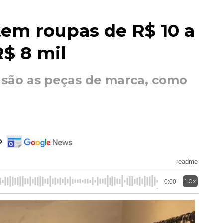
tem roupas de R$ 10 a
R$ 8 mil
 são as peças de marca, como
o
readme
1.0x
0:00