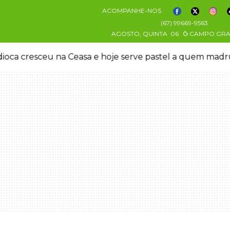
ACOMPANHE-NOS
(67) 99669-9563
AGOSTO, QUINTA
06
CAMPO GR
oca cresceu na Ceasa e hoje serve pastel a quem mad