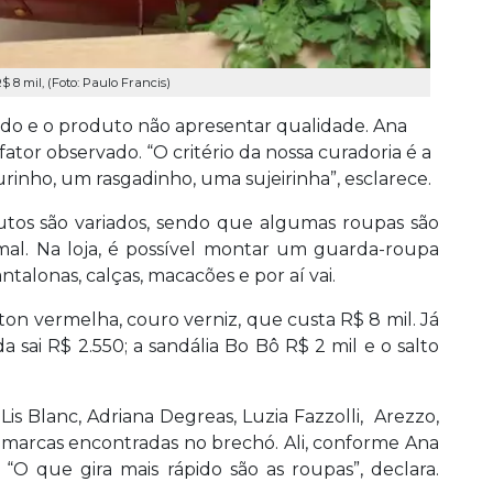
$ 8 mil, (Foto: Paulo Francis)
ado e o produto não apresentar qualidade. Ana
ator observado. “O critério da nossa curadoria é a
rinho, um rasgadinho, uma sujeirinha”, esclarece.
dutos são variados, sendo que algumas roupas são
mal. Na loja, é possível montar um guarda-roupa
antalonas, calças, macacões e por aí vai.
tton vermelha, couro verniz, que custa R$ 8 mil. Já
 sai R$ 2.550; a sandália Bo Bô R$ 2 mil e o salto
 Lis Blanc, Adriana Degreas, Luzia Fazzolli, Arezzo,
 marcas encontradas no brechó. Ali, conforme Ana
 “O que gira mais rápido são as roupas”, declara.