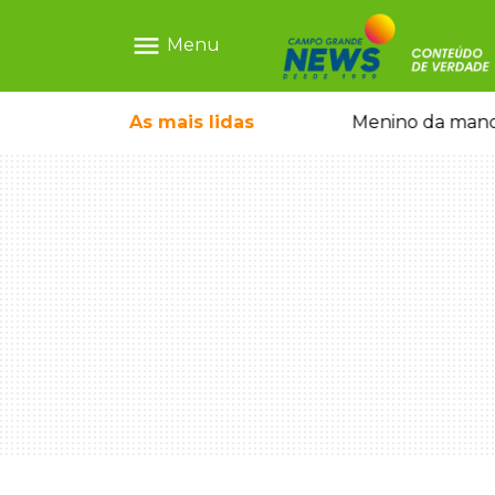
menu
Menu
ntre crianças brasileiras
As mais
lidas
Menino da mandi