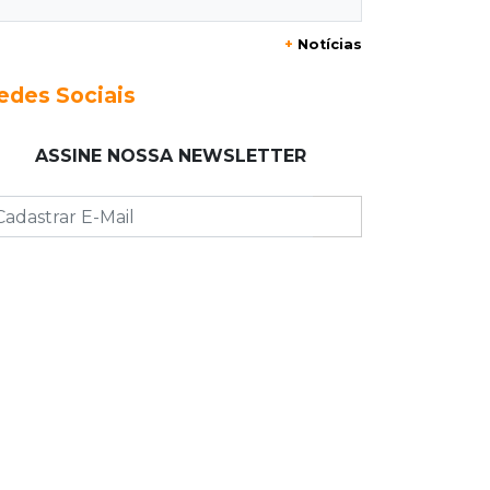
+
Notícias
14:55
Categorias de base
Times de Dourados e Campo Grande
edes Sociais
vencem 1ª etapa do Festival de
Futebol Sub-11
ASSINE NOSSA NEWSLETTER
14:47
"Acrodermo"
Típico de MS, bocaiúva vira
cosmético em pesquisa da UFMS
premiada no Paìs
14:38
Liberadas
Justiça suspende punições do MEC a
cursos de medicina com nota baixa
14:21
Trágico
PF indicia 16 por queda de avião da