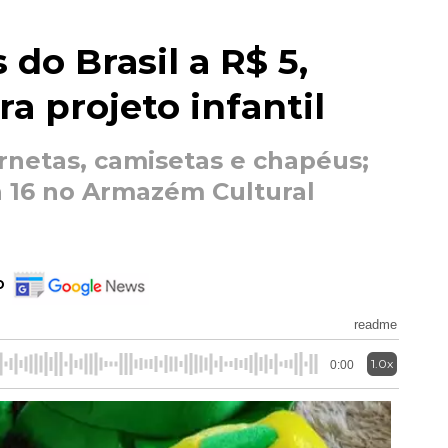
do Brasil a R$ 5,
a projeto infantil
netas, camisetas e chapéus;
a 16 no Armazém Cultural
o
readme
1.0x
0:00