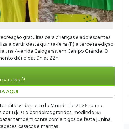
recreação gratuitas para crianças e adolescentes
za a partir desta quinta-feira (11) a terceira edição
al, na Avenida Calógeras, em Campo Grande. O
ento diário das 9h às 22h.
 para você!
IA AQUI
dição do bazar beneficente no Armazém Cultural,
das 9h às 22h. O evento vende itens temáticos
ns temáticos da Copa do Mundo de 2026, como
utensílios domésticos. A renda custeia
as por R$ 10 e bandeiras grandes, medindo 85
 crianças em vulnerabilidade social em todo o
 bazar também conta com artigos de festa junina,
tapetes, casacos e mantas.