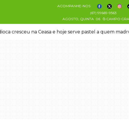
ACOMPANHE-NOS
(67) 99669-9563
AGOSTO, QUINTA
06
CAMPO GR
oca cresceu na Ceasa e hoje serve pastel a quem mad