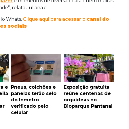
r
lazer
e momentos de diversão para quem muitas
ade”, relata Juliana.d
elo Whats.
Clique aqui para acessar o
canal do
es sociais
.
a e
Pneus, colchões e
Exposição gratuita
ila
panelas terão selo
reúne centenas de
do Inmetro
orquídeas no
ar
verificado pelo
Bioparque Pantanal
celular