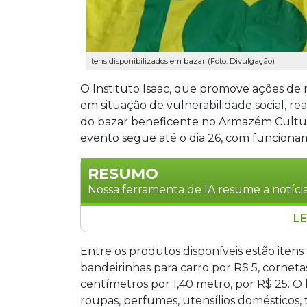
Itens disponibilizados em bazar (Foto: Divulgação)
O Instituto Isaac, que promove ações de 
em situação de vulnerabilidade social, reali
do bazar beneficente no Armazém Cultur
evento segue até o dia 26, com funcionam
RESUMO
Nossa ferramenta de IA resume a notícia
LE
O Instituto Isaac realiza a terceira e
em Campo Grande, de 11 a 26 de maio, 
Entre os produtos disponíveis estão ite
da Copa do Mundo, roupas, perfumes e 
bandeirinhas para carro por R$ 5, cornet
atividades gratuitas de recreação para
centímetros por 1,40 metro, por R$ 25. O
Mato Grosso do Sul.
roupas, perfumes, utensílios domésticos, 