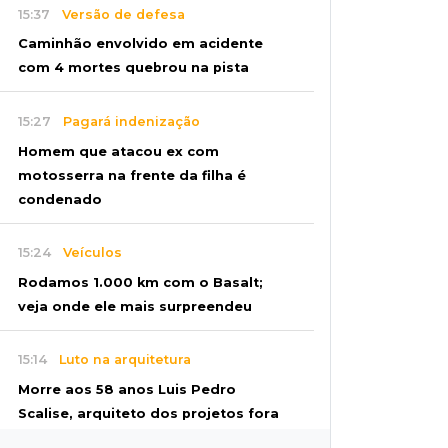
15:37
Versão de defesa
Caminhão envolvido em acidente
com 4 mortes quebrou na pista
15:27
Pagará indenização
Homem que atacou ex com
motosserra na frente da filha é
condenado
15:24
Veículos
Rodamos 1.000 km com o Basalt;
veja onde ele mais surpreendeu
15:14
Luto na arquitetura
Morre aos 58 anos Luis Pedro
Scalise, arquiteto dos projetos fora
do comum