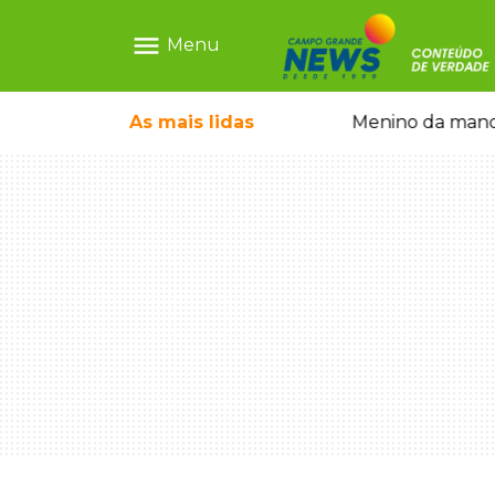
menu
Menu
ntre crianças brasileiras
As mais
lidas
Menino da mandi