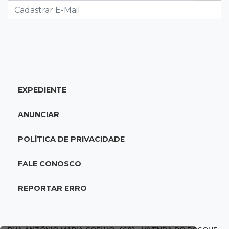
economia de MS, diz Gerson Claro
17:02
Cyber Trap
Empresário preso por fraude bancária usava
Discord para vender cartões clonados
EXPEDIENTE
16:54
Eleições 2026
Continuidade ou alternância: a oposição
ANUNCIAR
desafia projeto que Reinaldo põe à prova
POLÍTICA DE PRIVACIDADE
16:52
Eleições 2026
Reinaldo e a engenharia de um projeto para
FALE CONOSCO
permanecer no poder
REPORTAR ERRO
16:50
Asfalto novinho
Com máquinas nas ruas, Vila Nogueira e
Aimoré esperam fim do poeirão e lamaçal