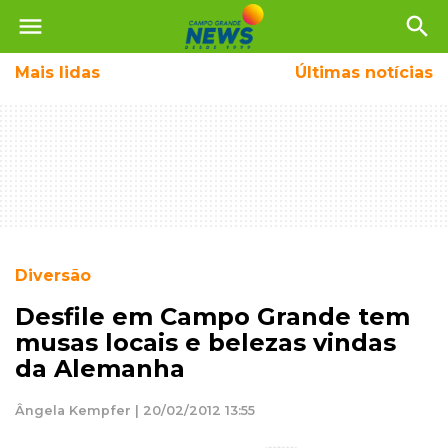
menu
search
Mais
lidas
Últimas notícias
Diversão
Desfile em Campo Grande tem
musas locais e belezas vindas
da Alemanha
Ângela Kempfer | 20/02/2012 13:55