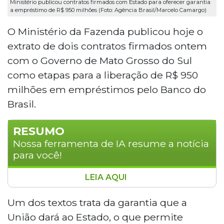
Ministério publicou contratos firmados com Estado para oferecer garantia
a empréstimo de R$ 950 milhões (Foto: Agência Brasil/Marcelo Camargo)
O Ministério da Fazenda publicou hoje o
extrato de dois contratos firmados ontem
com o Governo de Mato Grosso do Sul
como etapas para a liberação de R$ 950
milhões em empréstimos pelo Banco do
Brasil.
RESUMO
Nossa ferramenta de IA resume a notícia
para você!
LEIA AQUI
O Ministério da Fazenda publicou os
extratos de dois contratos firmados com o
Um dos textos trata da garantia que a
Governo de Mato Grosso do Sul,
União dará ao Estado, o que permite