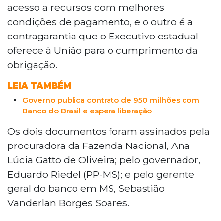
garantindo um empréstimo de R$ 950
acesso a recursos com melhores
milhões pelo Banco do Brasil. Os
condições de pagamento, e o outro é a
documentos, assinados pelo governador
contragarantia que o Executivo estadual
Eduardo Riedel e representantes da
União, preveem condições como taxa
oferece à União para o cumprimento da
anual baseada no CDI e carência de 12
obrigação.
meses. Os recursos serão destinados a
obras de asfaltamento em vias urbanas e
LEIA TAMBÉM
estradas. O Estado busca alternativas
Governo publica contrato de 950 milhões com
devido à queda na arrecadação de ICMS,
Banco do Brasil e espera liberação
causada pela redução no fornecimento
Os dois documentos foram assinados pela
de gás natural boliviano. Além disso, há
pedidos de crédito internacional em
procuradora da Fazenda Nacional, Ana
análise, incluindo US$ 200 milhões do
Lúcia Gatto de Oliveira; pelo governador,
Bird e US$ 80 milhões do BID para
Eduardo Riedel (PP-MS); e pelo gerente
projetos estratégicos.
geral do banco em MS, Sebastião
Vanderlan Borges Soares.