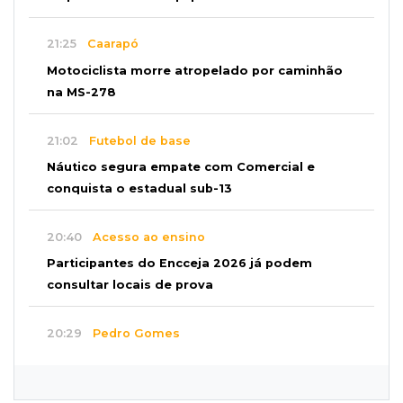
21:25
Caarapó
Motociclista morre atropelado por caminhão
na MS-278
21:02
Futebol de base
Náutico segura empate com Comercial e
conquista o estadual sub-13
20:40
Acesso ao ensino
Participantes do Encceja 2026 já podem
consultar locais de prova
20:29
Pedro Gomes
Jovem morre baleado e suspeita envolve
disputa entre facções rivais