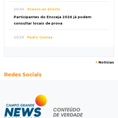
20:40
Acesso ao ensino
Participantes do Encceja 2026 já podem
consultar locais de prova
20:29
Pedro Gomes
Jovem morre baleado e suspeita envolve
disputa entre facções rivais
+
Notícias
20:01
Futebol feminino
Redes Sociais
Pantanal treina em Goiânia antes de jogo que
vale acesso inédito à Série A2
19:44
Campeonato Brasileiro
Remo busca empate com Atlético-MG e segue
na zona de rebaixamento