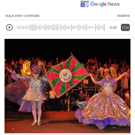
ouça este conteúdo
readme
1.0x
0:00