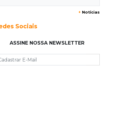
20:29
Pedro Gomes
+
Notícias
Jovem morre baleado e suspeita
envolve disputa entre facções rivais
edes Sociais
20:01
Futebol feminino
ASSINE NOSSA NEWSLETTER
Pantanal treina em Goiânia antes de
jogo que vale acesso inédito à Série
A2
19:44
Campeonato Brasileiro
Remo busca empate com Atlético-MG
e segue na zona de rebaixamento
19:27
Caso Ayla
Defesa diz que preso suspeito de
sequestro só emprestou casa a
conhecido