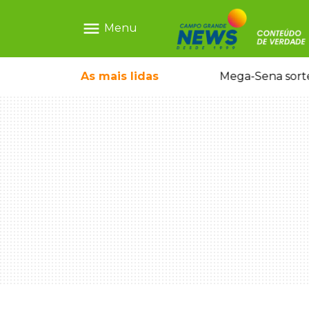
menu
Menu
As mais
lidas
Alerta Amber é acionado para localizar Ayla, bebê desaparecida em Campo Grande
Mega-Sena sort