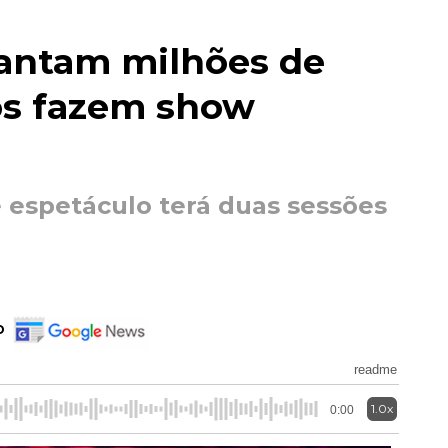
antam milhões de
fos fazem show
e espetáculo terá duas sessões
o
readme
1.0x
0:00