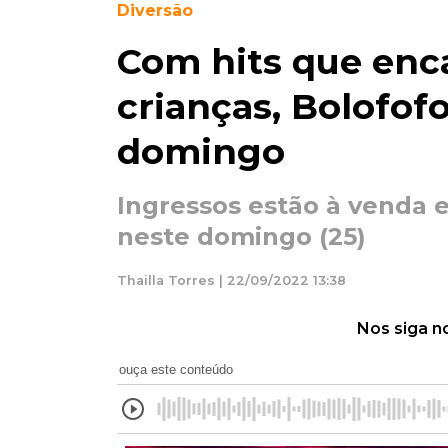
Diversão
Com hits que enc
crianças, Bolofo
domingo
Ingressos estão à venda 
neste domingo (25)
Thailla Torres | 22/09/2022 13:38
Nos siga n
ouça este conteúdo