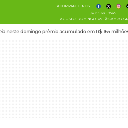
ACOMPANHE-NOS
(67) 99669-9563
AGOSTO, DOMINGO
09
CAMPO G
eia neste domingo prêmio acumulado em R$ 165 milhõe