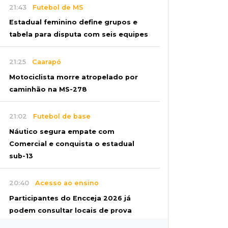
21:43
Futebol de MS
Estadual feminino define grupos e
tabela para disputa com seis equipes
21:25
Caarapó
Motociclista morre atropelado por
caminhão na MS-278
21:02
Futebol de base
Náutico segura empate com
Comercial e conquista o estadual
sub-13
20:40
Acesso ao ensino
Participantes do Encceja 2026 já
podem consultar locais de prova