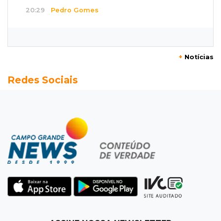
20:29
Pedro Gomes
Jovem morre baleado e suspeita envolve
disputa entre facções rivais
+
Notícias
20:01
Futebol feminino
Redes Sociais
Pantanal treina em Goiânia antes de jogo que
vale acesso inédito à Série A2
19:44
Campeonato Brasileiro
Remo busca empate com Atlético-MG e segue
na zona de rebaixamento
19:27
Caso Ayla
Defesa diz que preso suspeito de sequestro
só emprestou casa a conhecido