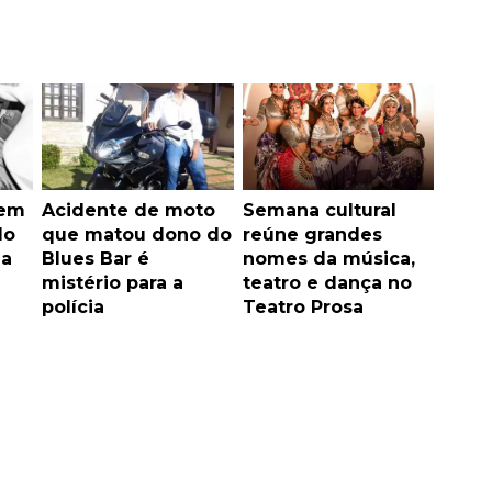
em
Acidente de moto
Semana cultural
do
que matou dono do
reúne grandes
ia
Blues Bar é
nomes da música,
mistério para a
teatro e dança no
polícia
Teatro Prosa