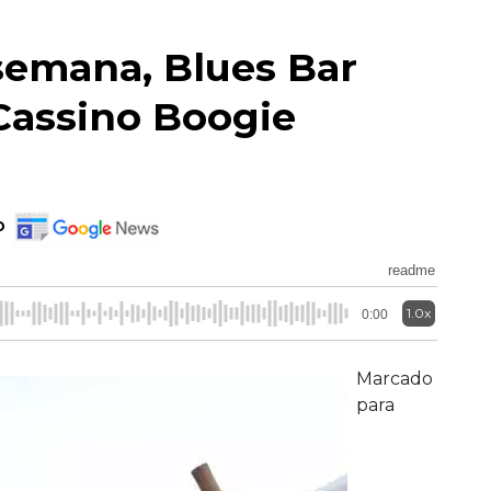
emana, Blues Bar
Cassino Boogie
o
readme
1.0x
0:00
Marcado
para