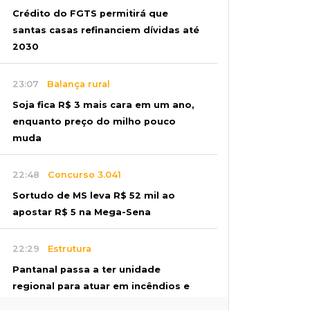
Crédito do FGTS permitirá que
santas casas refinanciem dívidas até
2030
23:07
Balança rural
Soja fica R$ 3 mais cara em um ano,
enquanto preço do milho pouco
muda
22:48
Concurso 3.041
Sortudo de MS leva R$ 52 mil ao
apostar R$ 5 na Mega-Sena
22:29
Estrutura
Pantanal passa a ter unidade
regional para atuar em incêndios e
desmate