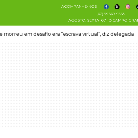
ACOMPANHE-NOS
(67) 99669-9563
AGOSTO, SEXTA
07
CAMPO GRA
 morreu em desafio era "escrava virtual", diz delegada