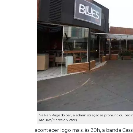
Na Fan Page do bar, a administração se pronunciou pedind
Arquivo/Marcelo Victor)
acontecer logo mais, às 20h, a banda Cas