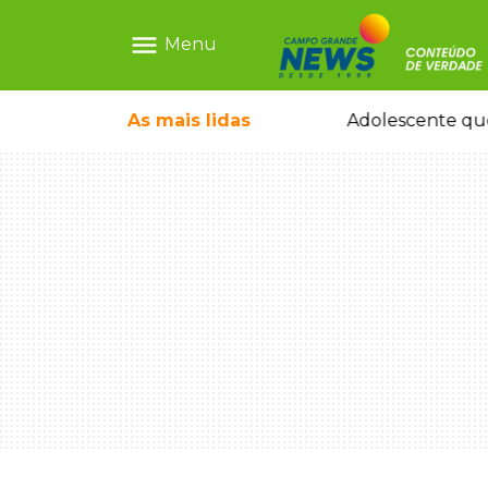
menu
Menu
durante temporal no interior
As mais
lidas
Adolescente que