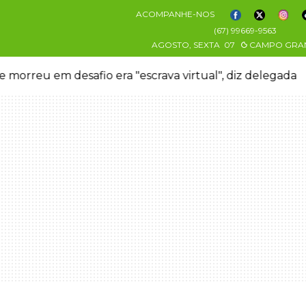
ACOMPANHE-NOS
(67) 99669-9563
AGOSTO, SEXTA
07
CAMPO GRA
 morreu em desafio era "escrava virtual", diz delegada