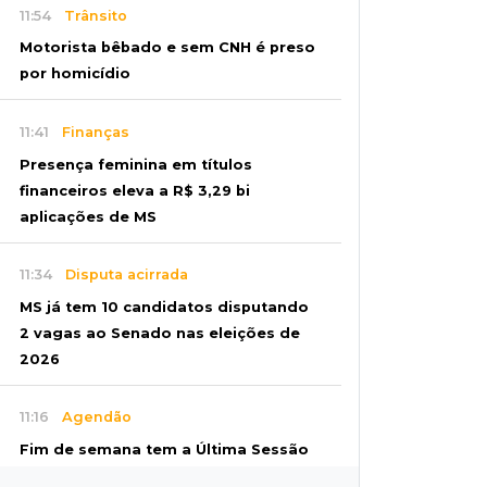
11:54
Trânsito
Motorista bêbado e sem CNH é preso
por homicídio
11:41
Finanças
Presença feminina em títulos
financeiros eleva a R$ 3,29 bi
aplicações de MS
11:34
Disputa acirrada
MS já tem 10 candidatos disputando
2 vagas ao Senado nas eleições de
2026
11:16
Agendão
Fim de semana tem a Última Sessão
de Freud e Festival do Sobá