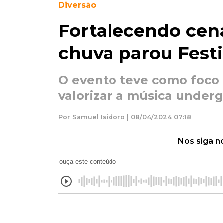
Diversão
Fortalecendo cena
chuva parou Festi
O evento teve como foco 
valorizar a música under
Por Samuel Isidoro | 08/04/2024 07:18
Nos siga n
ouça este conteúdo