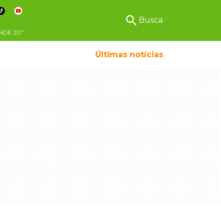
search
Busca
NDE
20º
Últimas notícias