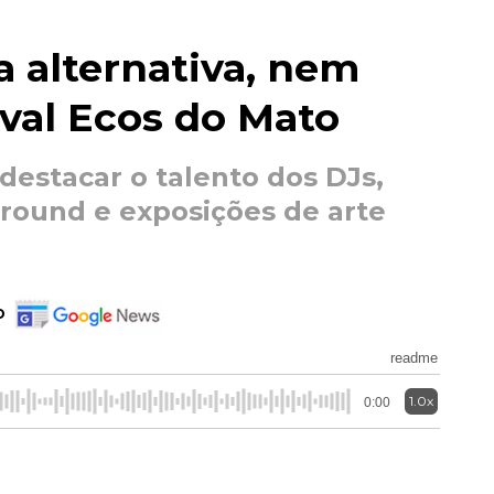
 alternativa, nem
val Ecos do Mato
destacar o talento dos DJs,
ground e exposições de arte
o
readme
1.0x
0:00