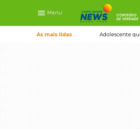
menu
Menu
icleta em caminhão estacionado
As mais
lidas
Adolescente que