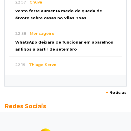
22:57
Chuva
Vento forte aumenta medo de queda de
árvore sobre casas no Vilas Boas
22:38
Mensageiro
WhatsApp deixará de funcionar em aparelhos
antigos a partir de setembro
22:19
Thiago Servo
Sertanejo desiste de ação de R$ 12 milhões
por pagar pensão sem ser pai
+
Notícias
21:50
Balcão de empregos
Redes Sociais
Semana vai começar com 909 novas
oportunidades de trabalho em 114 funções
21:31
Flagrante