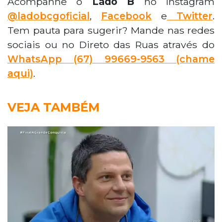
Acompanhe o
Lado B
no Instagram
@ladobcgoficial
,
Facebook
e
Twitter
.
Tem pauta para sugerir? Mande nas redes
sociais ou no Direto das Ruas através do
WhatsApp
(67) 99669-9563 (chame
aqui)
.
VEJA TAMBÉM