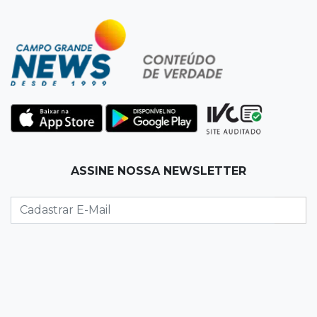
10:33
Licenciamento ambiental
Governador quer que Imasul assuma
licenciamento de rodovias da Rota da
Celulose
10:25
Dourados
Após brilhar na Copa LNF, goleiro do
Juventude AG vai para futsal de Portugal
ASSINE NOSSA NEWSLETTER
10:13
TV News
Morte no trânsito e casamento de bisavó são
destaques da semana
10:05
19 viagens num dia
Fraude com cartão “torra” R$ 81 mil em
comida e transporte