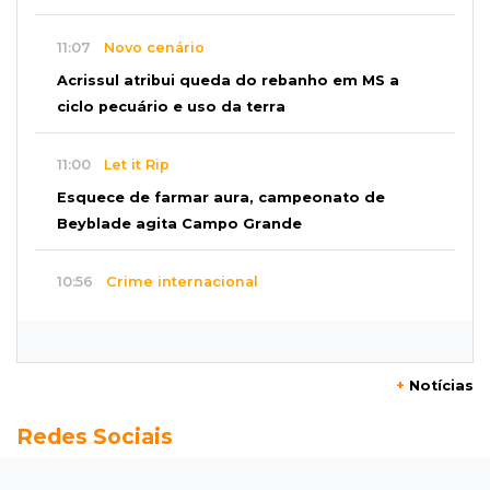
11:07
Novo cenário
Acrissul atribui queda do rebanho em MS a
ciclo pecuário e uso da terra
11:00
Let it Rip
Esquece de farmar aura, campeonato de
Beyblade agita Campo Grande
10:56
Crime internacional
Boliviano morto pelo Bope era figura de alto
escalão do tráfico de cocaína
+
Notícias
10:45
Economia verde
Redes Sociais
MS já tem projetos em mercado de carbono
que pode movimentar R$ 2,36 bilhões