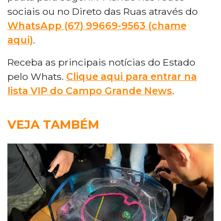
sociais ou no Direto das Ruas através do
WhatsApp (67) 99669-9563 (chame
aqui)
.
Receba as principais notícias do Estado
pelo Whats.
Clique aqui para entrar na
lista VIP do Campo Grande News
.
VEJA TAMBÉM