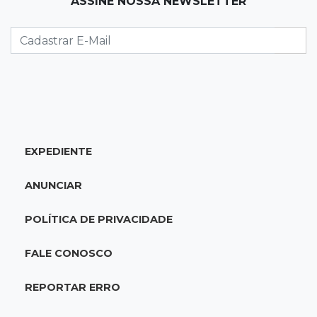
ASSINE NOSSA NEWSLETTER
O enorme peso dos genes na obesidade
08:26
O que ficou de quem partiu
Com ajuda da irmã, mãe transforma sonho
que tinha com a filha em loja
08:15
Estudo
EXPEDIENTE
Município de MS perde 58 mil hectares e R$ 12
milhões por mês com silvicultura
ANUNCIAR
08:03
Amambai
POLÍTICA DE PRIVACIDADE
Rapaz de 23 anos morre ao bater o carro em
poste de energia elétrica
FALE CONOSCO
07:54
Ruas bloqueadas
REPORTAR ERRO
Campo Grande tem quatro interdições no