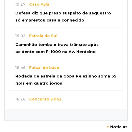
19:27
Caso Ayla
Defesa diz que preso suspeito de sequestro
só emprestou casa a conhecido
19:02
Estrela do Sul
Caminhão tomba e trava trânsito após
acidente com F-1000 na Av. Heráclito
18:46
Futsal de base
Rodada de estreia da Copa Pelezinho soma 35
gols em quatro jogos
18:28
Concurso 3.042
Mega-Sena sorteia neste domingo prêmio
acumulado em R$ 165 milhões
+
Notícias
18:05
Energia renovável