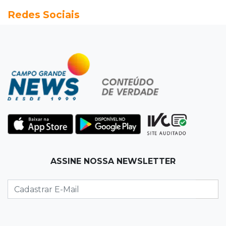
Redes Sociais
Produção de biodiesel cresce 32% em MS e
supera 31 milhões de litros
17:44
100º caso
Suspeito de roubo morre ao reagir à
abordagem policial no Noroeste
17:21
Brasileirão feminino
Palmeiras empata fora de casa e Bahia vence
com dois gols de Raquel
17:06
Brasileirão
ASSINE NOSSA NEWSLETTER
Grêmio vira sobre São Paulo com gol de falta
e deixa zona de rebaixamento
16:44
Rajadas de vento