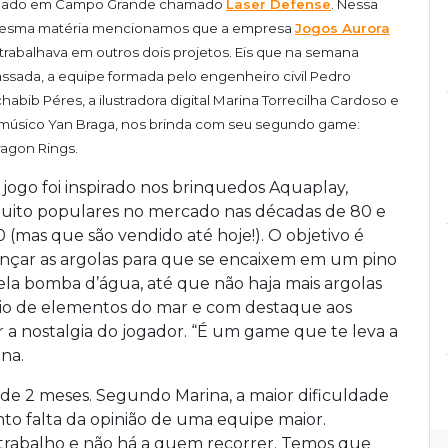
riado em Campo Grande chamado
Laser Defense
. Nessa
esma matéria mencionamos que a empresa
Jogos Aurora
 trabalhava em outros dois projetos. Eis que na semana
ssada, a equipe formada pelo engenheiro civil Pedro
habib Péres, a ilustradora digital Marina Torrecilha Cardoso e
músico Yan Braga, nos brinda com seu segundo game:
agon Rings.
 jogo foi inspirado nos brinquedos Aquaplay,
uito populares no mercado nas décadas de 80 e
0 (mas que são vendido até hoje!). O objetivo é
ançar as argolas para que se encaixem em um pino
ela bomba d’água, até que não haja mais argolas
io de elementos do mar e com destaque aos
r a nostalgia do jogador. “É um game que te leva a
ina.
e 2 meses. Segundo Marina, a maior dificuldade
to falta da opinião de uma equipe maior.
trabalho e não há a quem recorrer. Temos que