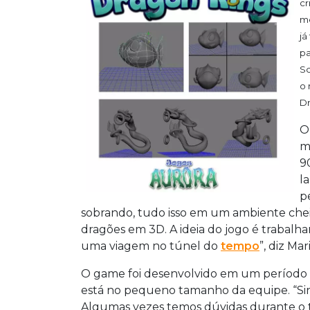
c
m
já
pa
Sc
o 
Dr
O
m
9
l
p
sobrando, tudo isso em um ambiente che
dragões em 3D. A ideia do jogo é trabalha
uma viagem no túnel do
tempo
”, diz Mar
O game foi desenvolvido em um período d
está no pequeno tamanho da equipe. “Sin
Algumas vezes temos dúvidas durante o 