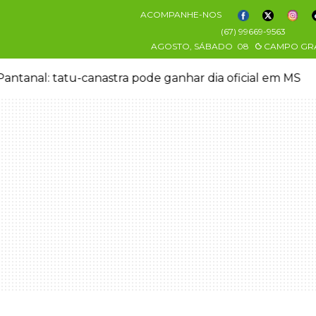
ACOMPANHE-NOS
(67) 99669-9563
AGOSTO, SÁBADO
08
CAMPO GR
antanal: tatu-canastra pode ganhar dia oficial em MS