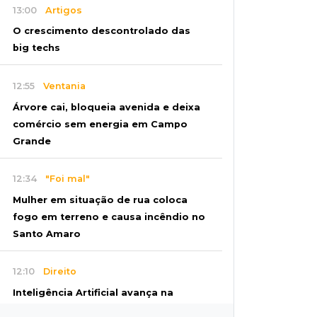
13:00
Artigos
O crescimento descontrolado das
big techs
12:55
Ventania
Árvore cai, bloqueia avenida e deixa
comércio sem energia em Campo
Grande
12:34
"Foi mal"
Mulher em situação de rua coloca
fogo em terreno e causa incêndio no
Santo Amaro
12:10
Direito
Inteligência Artificial avança na
advocacia e encurta tarefas