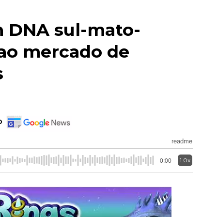
m DNA sul-mato-
ao mercado de
s
o
readme
1.0x
0:00