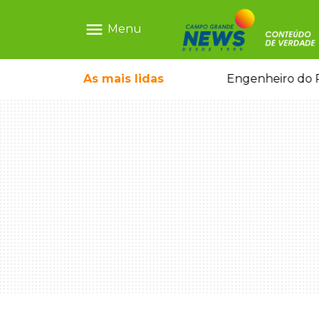
menu
Menu
 de mulher dentro do quarto
As mais
lidas
Engenheiro do P