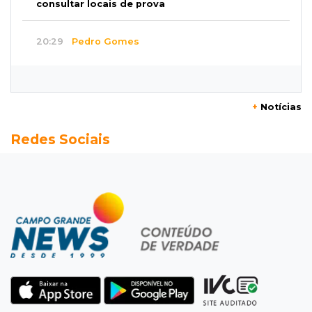
consultar locais de prova
20:29
Pedro Gomes
Jovem morre baleado e suspeita envolve
disputa entre facções rivais
+
Notícias
20:01
Futebol feminino
Redes Sociais
Pantanal treina em Goiânia antes de jogo que
vale acesso inédito à Série A2
19:44
Campeonato Brasileiro
Remo busca empate com Atlético-MG e segue
na zona de rebaixamento
19:27
Caso Ayla
Defesa diz que preso suspeito de sequestro
só emprestou casa a conhecido