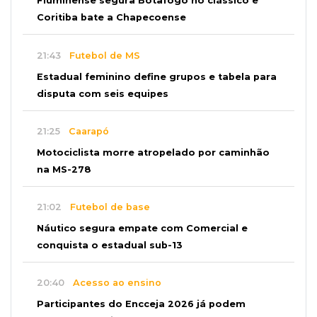
Fluminense segura Botafogo no clássico e
Coritiba bate a Chapecoense
21:43
Futebol de MS
Estadual feminino define grupos e tabela para
disputa com seis equipes
21:25
Caarapó
Motociclista morre atropelado por caminhão
na MS-278
21:02
Futebol de base
Náutico segura empate com Comercial e
conquista o estadual sub-13
20:40
Acesso ao ensino
Participantes do Encceja 2026 já podem