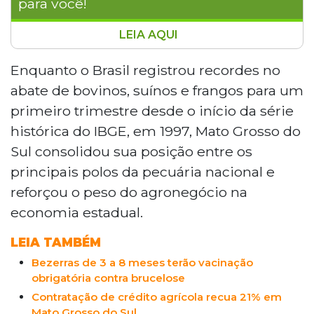
para você!
LEIA AQUI
Mato Grosso do Sul consolidou sua posição
entre os principais polos da pecuária nacional
Enquanto o Brasil registrou recordes no
no primeiro trimestre de 2026, impulsionando
abate de bovinos, suínos e frangos para um
recordes históricos no setor agropecuário
primeiro trimestre desde o início da série
brasileiro. O país abateu 10,29 milhões de
histórica do IBGE, em 1997, Mato Grosso do
bovinos, alta de 3,3% em relação a 2025,
Sul consolidou sua posição entre os
enquanto o Estado respondeu por 12,1% do
couro cru bovino processado no Brasil,
principais polos da pecuária nacional e
ocupando o terceiro lugar no ranking nacional.
reforçou o peso do agronegócio na
economia estadual.
LEIA TAMBÉM
Bezerras de 3 a 8 meses terão vacinação
obrigatória contra brucelose
Contratação de crédito agrícola recua 21% em
Mato Grosso do Sul