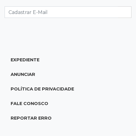
Mulher que deu garrafada após briga de
trânsito vai ter que pagar R$ 5 mil
16:15
Operação
Prefeitura firma contrato de R$ 25 milhões
para tapa-buracos na Capital
EXPEDIENTE
16:07
Crime em maio
Assassino é preso saindo armado de padaria
ANUNCIAR
no Taveirópolis
POLÍTICA DE PRIVACIDADE
15:53
Feriadão
Justiça suspende expediente por dois dias e
FALE CONOSCO
só volta na próxima quarta
REPORTAR ERRO
15:45
Vídeo
Jovem é baleado por atiradores na loja do pai