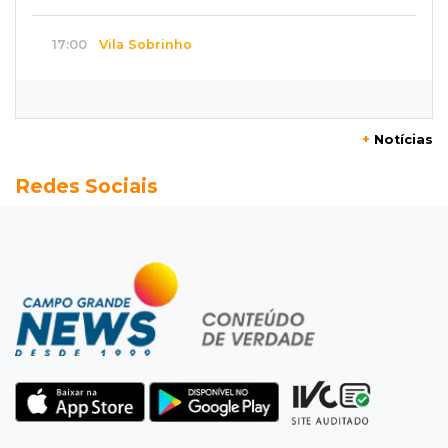
17:00
Vila Sobrinho
Uno capota e Gol invade terreno em acidente
próximo à Praça do Papa
+
Notícias
16:52
De estimação
Redes Sociais
Pet shop é recorrente na venda de cães "fake"
e até de animais doentes
16:47
Adoção especial
Cachorrinho que perdeu um olho espera por
novo lar no CCZ
16:30
Rio Anhanduí
Cágado surge na Ernesto Geisel e motorista
encara barranco para ajudar