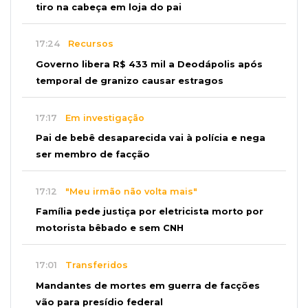
tiro na cabeça em loja do pai
17:24
Recursos
Governo libera R$ 433 mil a Deodápolis após
temporal de granizo causar estragos
17:17
Em investigação
Pai de bebê desaparecida vai à polícia e nega
ser membro de facção
17:12
"Meu irmão não volta mais"
Família pede justiça por eletricista morto por
motorista bêbado e sem CNH
17:01
Transferidos
Mandantes de mortes em guerra de facções
vão para presídio federal