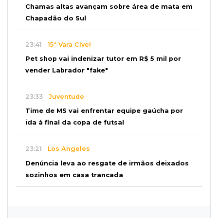
Chamas altas avançam sobre área de mata em
Chapadão do Sul
23:41
15ª Vara Cível
Pet shop vai indenizar tutor em R$ 5 mil por
vender Labrador "fake"
23:33
Juventude
Time de MS vai enfrentar equipe gaúcha por
ida à final da copa de futsal
23:21
Los Angeles
Denúncia leva ao resgate de irmãos deixados
sozinhos em casa trancada
23:17
Clima
Defesa Civil recomenda atenção em MS com