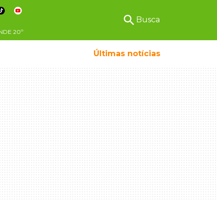
search
Busca
NDE
20º
Últimas notícias