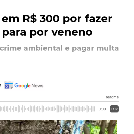
 em R$ 300 por fazer
 para por veneno
 crime ambiental e pagar multa
o
readme
1.0x
0:00