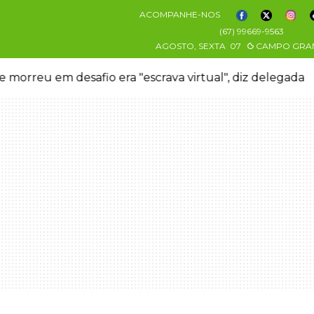
ACOMPANHE-NOS
(67) 99669-9563
AGOSTO, SEXTA
07
CAMPO GRA
 morreu em desafio era "escrava virtual", diz delegada