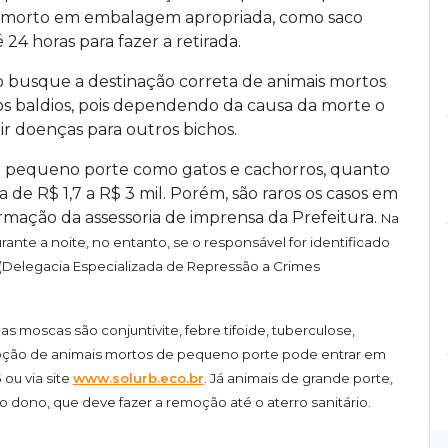
l morto em embalagem apropriada, como saco
24 horas para fazer a retirada.
busque a destinação correta de animais mortos
s baldios, pois dependendo da causa da morte o
r doenças para outros bichos.
e pequeno porte como gatos e cachorros, quanto
 de R$ 1,7 a R$ 3 mil. Porém, são raros os casos em
rmação da assessoria de imprensa da Prefeitura.
Na
rante a noite, no entanto, se o responsável for identificado
(Delegacia Especializada de Repressão a Crimes
s moscas são conjuntivite, febre tifoide, tuberculose,
remoção de animais mortos de pequeno porte pode entrar em
ou via site
www.solurb.eco.br
. Já animais de grande porte,
 dono, que deve fazer a remoção até o aterro sanitário.