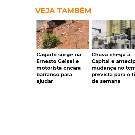
VEJA TAMBÉM
Cágado surge na
Chuva chega à
Ernesto Geisel e
Capital e anteci
motorista encara
mudança no te
barranco para
prevista para o f
ajudar
de semana