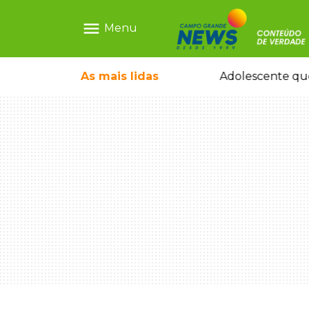
menu
Menu
pode ganhar dia oficial em MS
As mais
lidas
Adolescente que