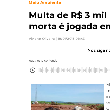
Meio Ambiente
Multa de R$ 3 mil 
morta é jogada em
Viviane Oliveira | 19/01/2015 08:43
Nos siga n
ouça este conteúdo
M
m
i
e
G