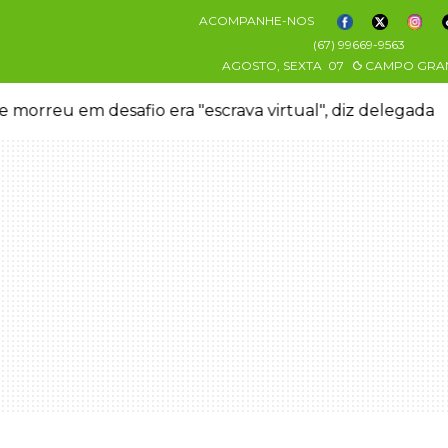
ACOMPANHE-NOS
(67) 99669-9563
AGOSTO, SEXTA
07
CAMPO GRA
 morreu em desafio era "escrava virtual", diz delegada