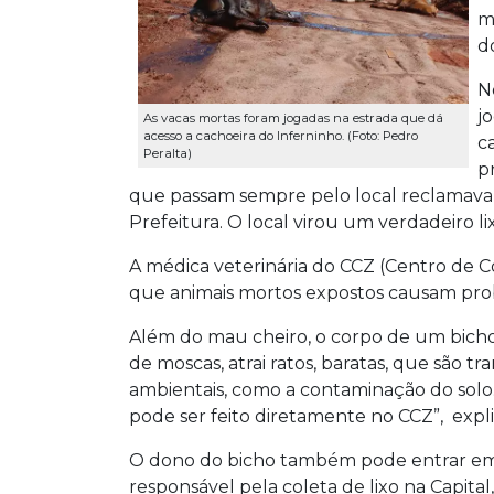
m
d
N
j
As vacas mortas foram jogadas na estrada que dá
acesso a cachoeira do Inferninho. (Foto: Pedro
c
Peralta)
p
que passam sempre pelo local reclamavam
Prefeitura. O local virou um verdadeiro li
A médica veterinária do CCZ (Centro de C
que animais mortos expostos causam prob
Além do mau cheiro, o corpo de um bich
de moscas, atrai ratos, baratas, que são 
ambientais, como a contaminação do solo.
pode ser feito diretamente no CCZ”, expl
O dono do bicho também pode entrar em 
responsável pela coleta de lixo na Capital