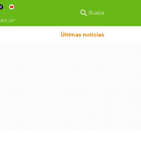
search
Busca
NDE
20º
Últimas notícias