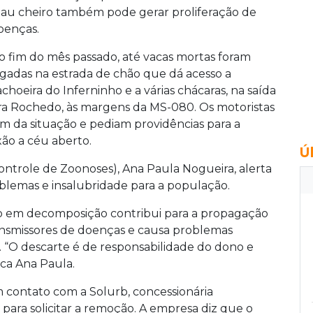
au cheiro também pode gerar proliferação de
oenças.
o fim do mês passado, até vacas mortas foram
ogadas na estrada de chão que dá acesso a
achoeira do Inferninho e a várias chácaras, na saída
ra Rochedo, às margens da MS-080. Os motoristas
 da situação e pediam providências para a
xão a céu aberto.
Ú
ontrole de Zoonoses), Ana Paula Nogueira, alerta
lemas e insalubridade para a população.
o em decomposição contribui para a propagação
transmissores de doenças e causa problemas
 “O descarte é de responsabilidade do dono e
ica Ana Paula.
contato com a Solurb, concessionária
, para solicitar a remoção. A empresa diz que o