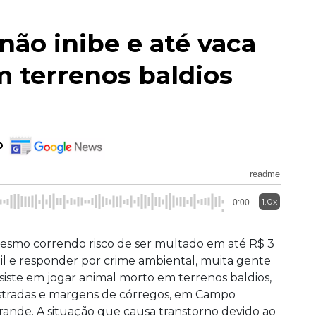
não inibe e até vaca
 terrenos baldios
o
readme
1.0x
0:00
esmo correndo risco de ser multado em até R$ 3
il e responder por crime ambiental, muita gente
nsiste em jogar animal morto em terrenos baldios,
stradas e margens de córregos, em Campo
rande. A situação que causa transtorno devido ao