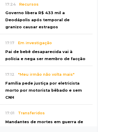
17:24
Recursos
Governo libera R$ 433 mil a
Deodápolis após temporal de
granizo causar estragos
17:17
Em investigação
Pai de bebê desaparecida vai à
polícia e nega ser membro de facção
17:12
"Meu irmão não volta mais"
Família pede justiça por eletricista
morto por motorista bêbado e sem
CNH
17:01
Transferidos
Mandantes de mortes em guerra de
facções vão para presídio federal