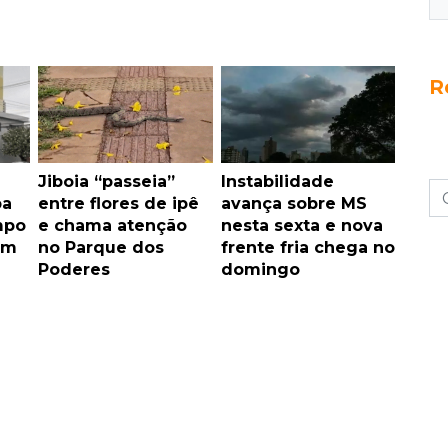
R
Jiboia “passeia”
Instabilidade
pa
entre flores de ipê
avança sobre MS
mpo
e chama atenção
nesta sexta e nova
im
no Parque dos
frente fria chega no
Poderes
domingo