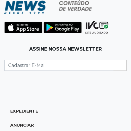
4º corte consecutivo
19:05
Pregão
Dólar comercial fecha cotado a R$ 5,12 com
atenção ao cenário externo
18:41
Ideb
ASSINE NOSSA NEWSLETTER
Ensino Médio melhora nas maiores cidades do
Estado, mas aprendizagem recua
18:24
Balanço
Boletim mostra que julho teve chuva irregular
e déficit em grande parte de MS
EXPEDIENTE
18:02
Ideb
Ensino Fundamental melhora em Campo
ANUNCIAR
Grande, Dourados e Corumbá