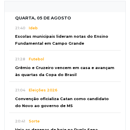
QUARTA, 05 DE AGOSTO
21:40
Ideb
Escolas municipais lideram notas do Ensino
Fundamental em Campo Grande
21:28
Futebol
Grêmio e Cruzeiro vencem em casa e avançam
às quartas da Copa do Brasil
21:04
Eleições 2026
Convenção oficializa Catan como candidato
do Novo ao governo de MS
20:41
Sorte
Veja as dezenas de hoje na Dupla Sena,