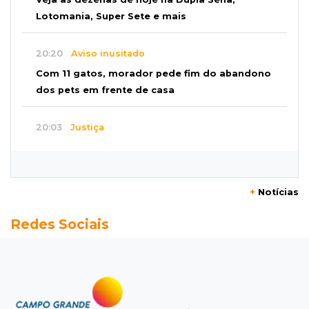
Lotomania, Super Sete e mais
20:20
Aviso inusitado
Com 11 gatos, morador pede fim do abandono
dos pets em frente de casa
20:03
Justiça
Ex-PM deixa prisão para tratamento médico 5
meses após ser capturado
+
Notícias
19:41
Feminicídio
Redes Sociais
Júri condena a 25 anos homem que atropelou
esposa em frente aos filhos
19:20
Selic
Banco Central reduz juros para 14% ao ano em