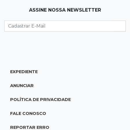
07:30
Post Patrocinado
ASSINE NOSSA NEWSLETTER
Indústria da construção impulsiona MS e abre
espaço para mulheres
07:27
Propostas
Saúde cria grupo para identificar gargalos na
regulação do SUS em MS
07:15
Dourados
EXPEDIENTE
Júri condena homem a 49 anos de prisão por
atirar na ex e matar o amigo dela
ANUNCIAR
07:03
Jardim Monte Alegre
POLÍTICA DE PRIVACIDADE
Voltando de conveniência, motorista capota
carro e morre na Avenida Guaicurus
FALE CONOSCO
07:00
Post Patrocinado
REPORTAR ERRO