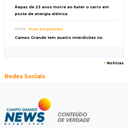
Rapaz de 23 anos morre ao bater o carro em
poste de energia elétrica
07:54
Ruas bloqueadas
Campo Grande tem quatro interdições no
trânsito neste domingo
07:45
Dia dos Pais
+
Notícias
Qual conselho do seu pai você não ouviu e
Redes Sociais
hoje paga um preço alto?
07:30
Disciplina e amor
Pais passam kung-fu de geração em geração
e agora treinam as filhas
07:26
Tiradentes