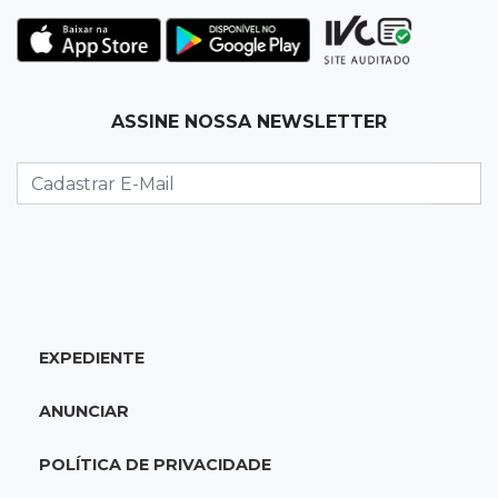
Ataque em beco deixa um morto com rosto
deformado e outro ferido
07:20
14 de julho
ASSINE NOSSA NEWSLETTER
Feira Central encerra Festival do Sobá com
karaokê de Dia dos Pais
07:15
Artigos
A esperança não pode morrer
07:10
Previsão
Domingo terá calor de 38°C, tempo seco e
EXPEDIENTE
chance de chuva em MS
ANUNCIAR
07:10
Amor que acolhe
Eles cancelaram viagem à Europa porque o
POLÍTICA DE PRIVACIDADE
sonho de ser pais chegou