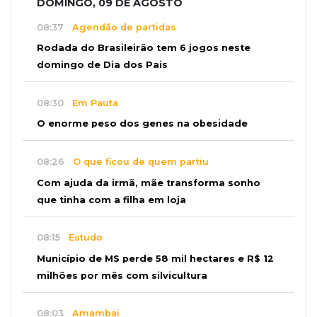
DOMINGO, 09 DE AGOSTO
08:37
Agendão de partidas
Rodada do Brasileirão tem 6 jogos neste
domingo de Dia dos Pais
08:30
Em Pauta
O enorme peso dos genes na obesidade
08:26
O que ficou de quem partiu
Com ajuda da irmã, mãe transforma sonho
que tinha com a filha em loja
08:15
Estudo
Município de MS perde 58 mil hectares e R$ 12
milhões por mês com silvicultura
08:03
Amambai