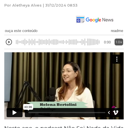
Por Aletheya Alves | 31/12/2024 08:53
ouça este conteúdo
readme
1.0x
0:00
Neste ano, o podcast Não Sei Nada da Vida