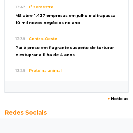
13:47
1º semestre
MS abre 1.437 empresas em julho e ultrapassa
10 mil novos negócios no ano
13:38
Centro-Oeste
Pai é preso em flagrante suspeito de torturar
e estuprar a filha de 4 anos
13:29
Proteína animal
Indústria frigorífica dobra empregos e
multiplica por 12 receita das exportações
+
Notícias
13:13
Balança comercial
Redes Sociais
Exportações de Campo Grande batem
recorde, o maior superávit em 29 anos