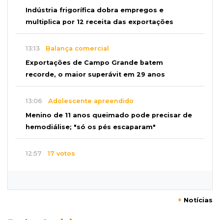
Indústria frigorífica dobra empregos e
multiplica por 12 receita das exportações
13:13
Balança comercial
Exportações de Campo Grande batem
recorde, o maior superávit em 29 anos
13:06
Adolescente apreendido
Menino de 11 anos queimado pode precisar de
hemodiálise; "só os pés escaparam"
12:57
17 votos
Câmara derruba veto e garante consulta
simplificada a salários de servidores
+
Notícias
12:52
Artes