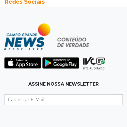
Redes Sociais
Semana cultural reúne grandes nomes da
música, teatro e dança no Teatro Prosa
12:47
Artigos
O terrorismo começa pela dignidade humana
12:43
Esporte Equestre
Da fivela de campeã ao sonho internacional:
amazona de MS quer chegar ao Texas
12:32
Máquinas de Areia
ASSINE NOSSA NEWSLETTER
Empresário investigado em 2023 volta a ser
alvo por R$ 100 milhões em contratos
12:26
Clima
Defesa Civil descarta cenário extremo com
chegada de ciclone