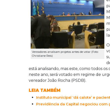
p
M
M
m
p
l
O
v
Vereadores analisam projetos antes de votar (Foto:
Christiane Reis)
s
d
está analisando, mas este, como todos o
neste ano, será votado em regime de urgê
vereador João Rocha (PSDB).
LEIA TAMBÉM
Instituto municipal ‘dá calote’ e paci
Previdência da Capital negociou com