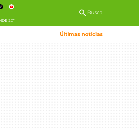
search
Busca
NDE
20º
Últimas notícias