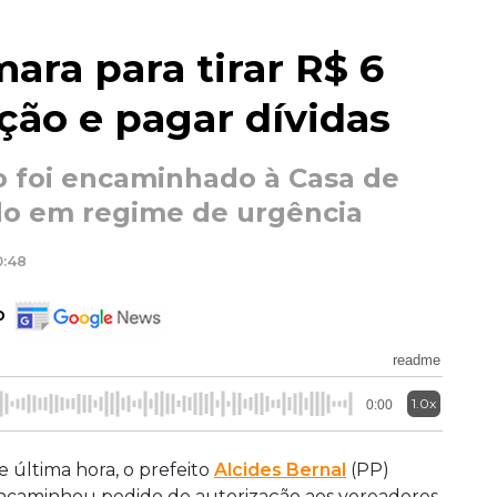
ara para tirar R$ 6
ção e pagar dívidas
 foi encaminhado à Casa de
do em regime de urgência
0:48
o
readme
1.0x
0:00
e última hora, o prefeito
Alcides Bernal
(PP)
ncaminhou pedido de autorização aos vereadores