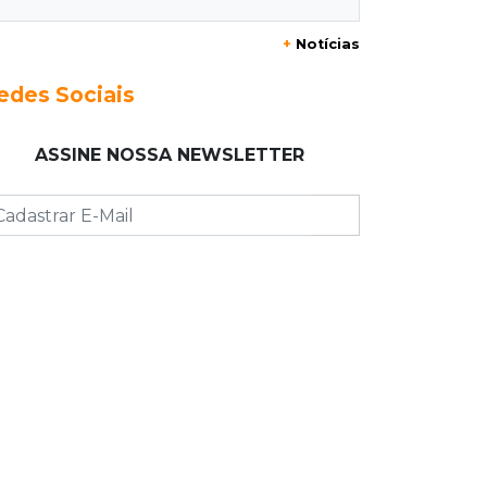
Ex-vereador preso começa briga
durante banho de sol e leva socos de
+
Notícias
detento
edes Sociais
17:31
Dourados
Vídeo mostra jovem sendo
ASSINE NOSSA NEWSLETTER
executado com tiro na cabeça em
loja do pai
17:24
Recursos
Governo libera R$ 433 mil a
Deodápolis após temporal de
granizo causar estragos
17:17
Em investigação
Pai de bebê desaparecida vai à
polícia e nega ser membro de facção