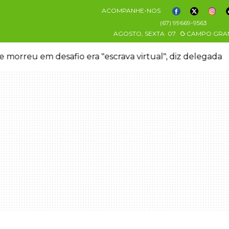
ACOMPANHE-NOS
(67) 99669-9563
AGOSTO, SEXTA
07
CAMPO GRA
 morreu em desafio era "escrava virtual", diz delegada