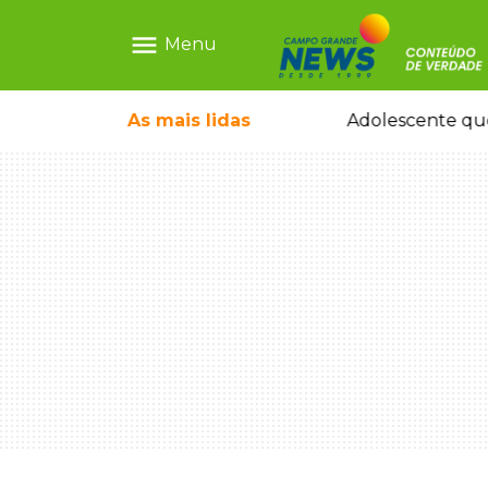
menu
Menu
pode ganhar dia oficial em MS
As mais
lidas
Adolescente que