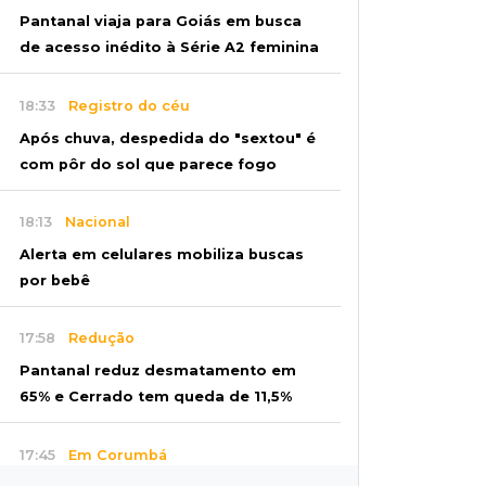
Pantanal viaja para Goiás em busca
de acesso inédito à Série A2 feminina
18:33
Registro do céu
Após chuva, despedida do "sextou" é
com pôr do sol que parece fogo
18:13
Nacional
Alerta em celulares mobiliza buscas
por bebê
17:58
Redução
Pantanal reduz desmatamento em
65% e Cerrado tem queda de 11,5%
17:45
Em Corumbá