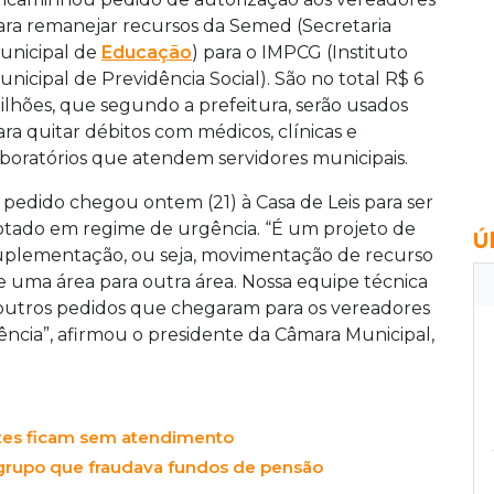
ara remanejar recursos da Semed (Secretaria
unicipal de
Educação
) para o IMPCG (Instituto
unicipal de Previdência Social). São no total R$ 6
ilhões, que segundo a prefeitura, serão usados
ara quitar débitos com médicos, clínicas e
aboratórios que atendem servidores municipais.
 pedido chegou ontem (21) à Casa de Leis para ser
otado em regime de urgência. “É um projeto de
Ú
uplementação, ou seja, movimentação de recurso
e uma área para outra área. Nossa equipe técnica
s outros pedidos que chegaram para os vereadores
ncia”, afirmou o presidente da Câmara Municipal,
entes ficam sem atendimento
 grupo que fraudava fundos de pensão