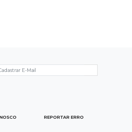
17:12
"Meu irmão não volta mais"
Família pede justiça por eletricista
morto por motorista bêbado e sem
CNH
17:01
Transferidos
Mandantes de mortes em guerra de
facções vão para presídio federal
17:00
Vila Sobrinho
Uno capota e Gol invade terreno em
acidente próximo à Praça do Papa
16:52
De estimação
ONOSCO
REPORTAR ERRO
Pet shop é recorrente na venda de
cães "fake" e até de animais doentes