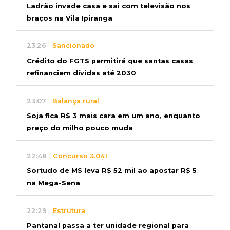
Ladrão invade casa e sai com televisão nos
braços na Vila Ipiranga
23:26
Sancionado
Crédito do FGTS permitirá que santas casas
refinanciem dívidas até 2030
23:07
Balança rural
Soja fica R$ 3 mais cara em um ano, enquanto
preço do milho pouco muda
22:48
Concurso 3.041
Sortudo de MS leva R$ 52 mil ao apostar R$ 5
na Mega-Sena
22:29
Estrutura
Pantanal passa a ter unidade regional para