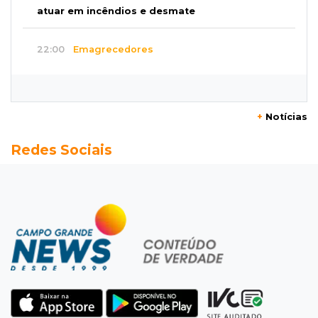
atuar em incêndios e desmate
22:00
Emagrecedores
MS lidera procura digital por canetas
paraguaias sem registro
+
Notícias
21:41
Nova Alvorada do Sul
Redes Sociais
Granizo danifica telhados e plantações
durante temporal no interior
21:22
Agregado
Inter perde para o Corinthians mas avança às
quartas da Copa do Brasil
21:03
Futebol
Vitória goleia Athletico-PR por 4 a 0 e avança
às quartas da Copa do Brasil