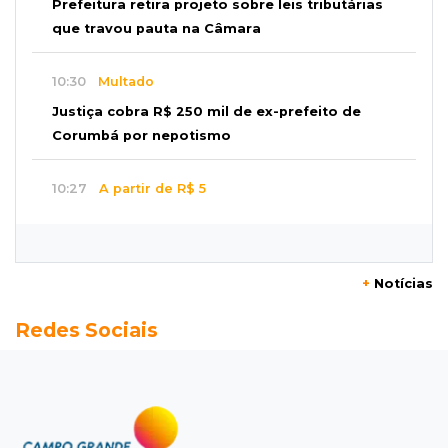
Prefeitura retira projeto sobre leis tributárias
que travou pauta na Câmara
10:30
Multado
Justiça cobra R$ 250 mil de ex-prefeito de
Corumbá por nepotismo
10:27
A partir de R$ 5
Feira de louças abre com fila e peças que
fazem sucesso no TikTok
+
Notícias
10:25
Locação de caminhões
Redes Sociais
Operação mira contratos de Três Lagoas e
empresas por corrupção
10:18
Furto
Túmulos são quebrados e objetos