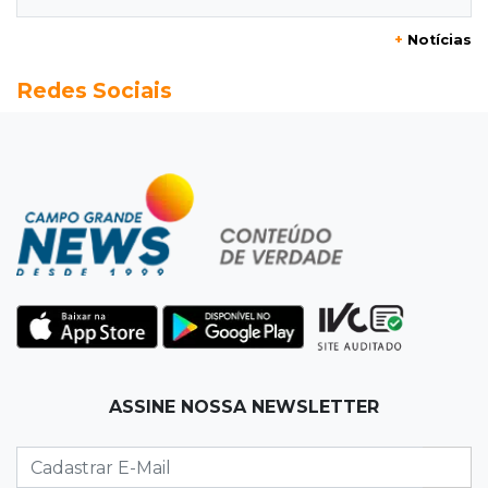
+
Notícias
20:15
Pedro Juan Caballero
Redes Sociais
Fiscalização apreende remédios de farmácia
ligada a laboratório ilegal
19:56
São Gabriel do Oeste
Suspeitos de ocupar avião interceptado pela
FAB morrem em confronto
19:37
Cotação
Dólar comercial cai 0,46% e encerra semana
cotado a R$ 5,08
19:18
95º caso
ASSINE NOSSA NEWSLETTER
Foragido que se passava por pastor morre
após reagir à abordagem policial