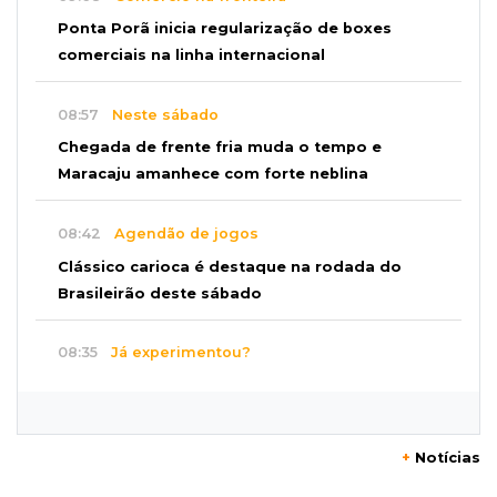
Ponta Porã inicia regularização de boxes
comerciais na linha internacional
08:57
Neste sábado
Chegada de frente fria muda o tempo e
Maracaju amanhece com forte neblina
08:42
Agendão de jogos
Clássico carioca é destaque na rodada do
Brasileirão deste sábado
08:35
Já experimentou?
Ceviche de ponkan existe e pode surpreender
no sabor
+
Notícias
08:29
Procura-se