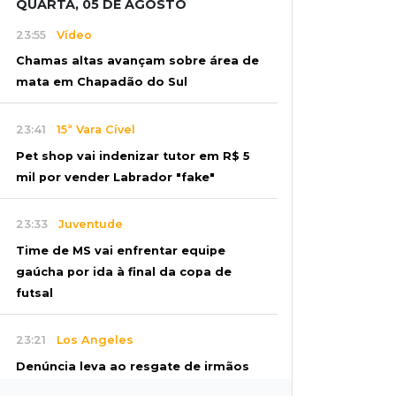
QUARTA, 05 DE AGOSTO
23:55
Vídeo
Chamas altas avançam sobre área de
mata em Chapadão do Sul
23:41
15ª Vara Cível
Pet shop vai indenizar tutor em R$ 5
mil por vender Labrador "fake"
23:33
Juventude
Time de MS vai enfrentar equipe
gaúcha por ida à final da copa de
futsal
23:21
Los Angeles
Denúncia leva ao resgate de irmãos
deixados sozinhos em casa trancada