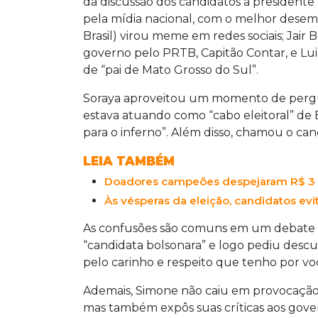
da discussão dos candidatos a presidente
pela mídia nacional, com o melhor desem
Brasil) virou meme em redes sociais; Jair 
governo pelo PRTB, Capitão Contar, e Luiz
de “pai de Mato Grosso do Sul”.
Soraya aproveitou um momento de pergu
estava atuando como “cabo eleitoral” de 
para o inferno”. Além disso, chamou o can
LEIA TAMBÉM
Doadores campeões despejaram R$ 3
Às vésperas da eleição, candidatos e
As confusões são comuns em um debate 
“candidata bolsonara” e logo pediu descu
pelo carinho e respeito que tenho por voc
Ademais, Simone não caiu em provocação
mas também expôs suas críticas aos gover