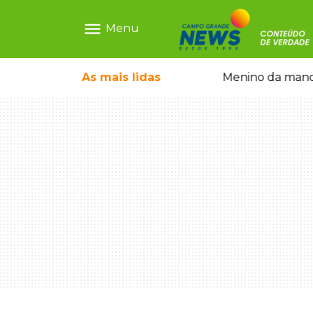
menu
Menu
 falso e prende pai e filho
As mais
lidas
Menino da mandi