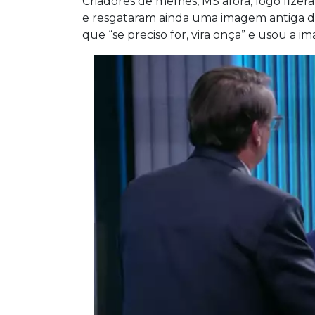
Criadores de memes, MS afora, logo fize
e resgataram ainda uma imagem antiga de
que “se preciso for, vira onça” e usou a