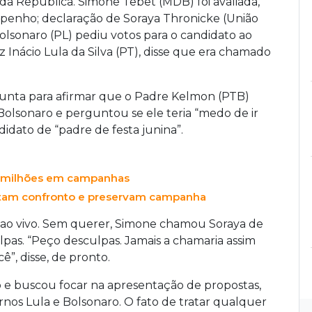
 da República. Simone Tebet (MDB) foi avaliada,
penho; declaração de Soraya Thronicke (União
Bolsonaro (PL) pediu votos para o candidato ao
 Inácio Lula da Silva (PT), disse que era chamado
nta para afirmar que o Padre Kelmon (PTB)
Bolsonaro e perguntou se ele teria “medo de ir
didato de “padre de festa junina”.
 milhões em campanhas
vitam confronto e preservam campanha
ao vivo. Sem querer, Simone chamou Soraya de
lpas. “Peço desculpas. Jamais a chamaria assim
ê”, disse, de pronto.
 e buscou focar na apresentação de propostas,
nos Lula e Bolsonaro. O fato de tratar qualquer