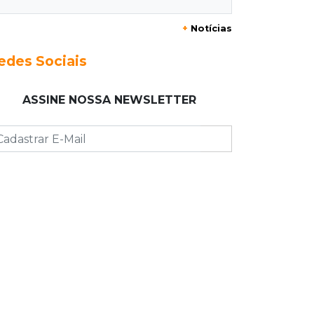
+
Notícias
23:17
Clima
Defesa Civil recomenda atenção em
edes Sociais
MS com formação de ciclone bomba
ASSINE NOSSA NEWSLETTER
23:00
Ideb
Entre escolas com nota divulgada, 3
estaduais lideram o Ensino Médio na
Capital
22:57
Chapadão do Sul
Homem é baleado após apontar
revólver para policiais militares
22:42
Resumão
Palmeiras e Vasco confirmam vagas
nas quartas da Copa do Brasil