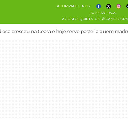
ACOMPANHE-NOS
(67) 99669-9563
AGOSTO, QUINTA
06
CAMPO GR
oca cresceu na Ceasa e hoje serve pastel a quem mad