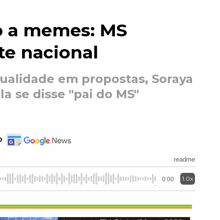
o a memes: MS
te nacional
qualidade em propostas, Soraya
la se disse "pai do MS"
o
readme
1.0x
0:00