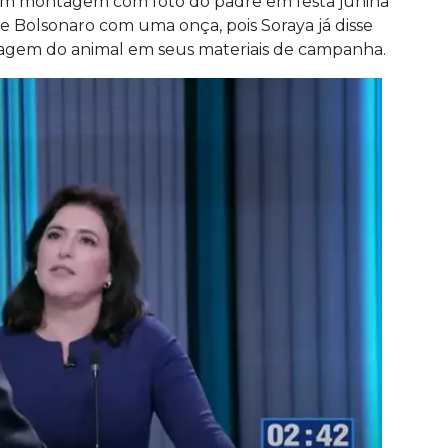
ram montagem com foto do padre em festa junina
 Bolsonaro com uma onça, pois Soraya já disse
 imagem do animal em seus materiais de campanha.