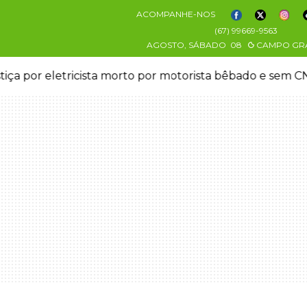
ACOMPANHE-NOS
(67) 99669-9563
AGOSTO, SÁBADO
08
CAMPO GR
stiça por eletricista morto por motorista bêbado e sem 