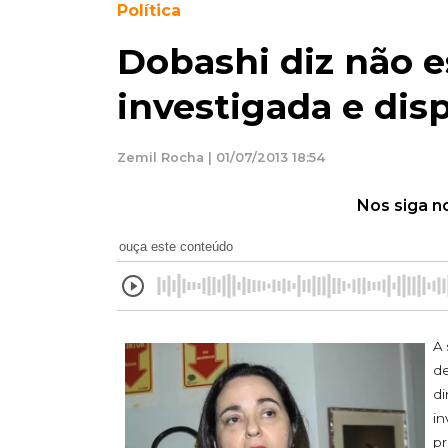
Política
Dobashi diz não e
investigada e disp
Zemil Rocha | 01/07/2013 18:54
Nos siga n
ouça este conteúdo
A 
de
di
in
pr