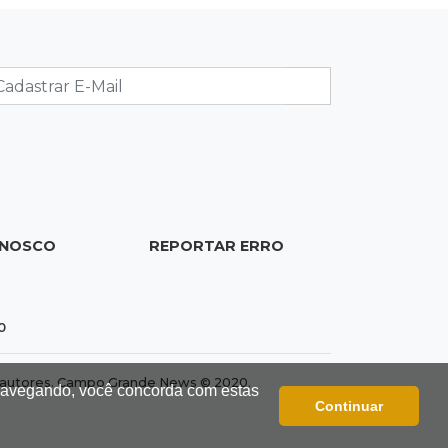
20:53
Futebol
Ventania adia Botafogo x Fluminense
pelo Brasileirão Feminino
20:34
Sorte
Veja as dezenas de hoje na Dupla
Sena, Lotomania, Quina e mais
ONOSCO
REPORTAR ERRO
20:15
Pedro Juan Caballero
Fiscalização apreende remédios de
farmácia ligada a laboratório ilegal
0
19:56
São Gabriel do Oeste
dos autores. Campo Grande News © 2020.
 navegando, você concorda com estas
Suspeitos de ocupar avião
Continuar
interceptado pela FAB morrem em
confronto