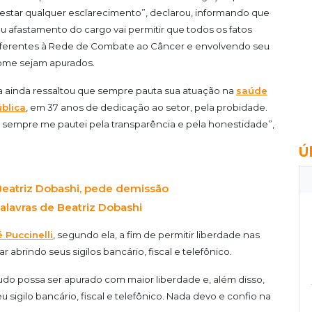
estar qualquer esclarecimento”, declarou, informando que
u afastamento do cargo vai permitir que todos os fatos
ferentes à Rede de Combate ao Câncer e envolvendo seu
ome sejam apurados.
a ainda ressaltou que sempre pauta sua atuação na
saúde
blica
, em 37 anos de dedicação ao setor, pela probidade.
e sempre me pautei pela transparência e pela honestidade”,
Ú
Beatriz Dobashi, pede demissão
alavras de Beatriz Dobashi
 Puccinelli
, segundo ela, a fim de permitir liberdade nas
r abrindo seus sigilos bancário, fiscal e telefônico.
do possa ser apurado com maior liberdade e, além disso,
sigilo bancário, fiscal e telefônico. Nada devo e confio na