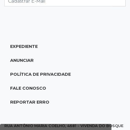
14:44
Celebração interativa
Quiz sobre história de Cassilândia marca festa
de 72 anos em praça no Centro
EXPEDIENTE
14:28
Preservação
Ladário abre consulta para criação do Parque
ANUNCIAR
Natural Pérola do Pantanal
POLÍTICA DE PRIVACIDADE
13:52
Corumbá
Pantaneiro que salvou fazenda com diques
FALE CONOSCO
vira personagem de livro
REPORTAR ERRO
13:34
Operação Lívia
Discord é investigado por falha na proteção
de menores após morte de adolescente
RUA ANTÔNIO MARIA COELHO, 4681 - VIVENDA DO BOSQUE