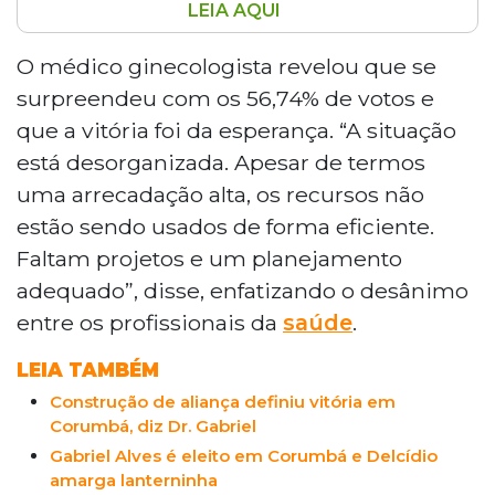
LEIA AQUI
O recém-eleito prefeito de Corumbá, Dr.
Gabriel Alves (PSB), expressou sua
O médico ginecologista revelou que se
determinação em transformar a cidade
surpreendeu com os 56,74% de votos e
após sua vitória nas eleições, destacando
que a vitória foi da esperança. “A situação
a necessidade de um planejamento
está desorganizada. Apesar de termos
eficaz e a melhoria no setor de saúde,
uma arrecadação alta, os recursos não
que é uma das principais preocupações
da população. Ele enfatizou a importância
estão sendo usados de forma eficiente.
de estabelecer um diálogo constante
Faltam projetos e um planejamento
com os profissionais de saúde, além de
adequado”, disse, enfatizando o desânimo
focar em áreas como turismo e meio
entre os profissionais da
saúde
.
ambiente. O prefeito também mencionou
o desafio de organizar o Carnaval de
LEIA TAMBÉM
Corumbá, que ocorrerá logo após sua
Construção de aliança definiu vitória em
posse, e a necessidade de revitalizar o
Corumbá, diz Dr. Gabriel
turismo local, buscando parcerias para
Gabriel Alves é eleito em Corumbá e Delcídio
promover o desenvolvimento sustentável
amarga lanterninha
da região.