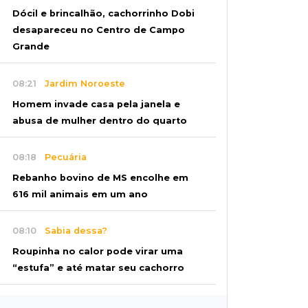
Dócil e brincalhão, cachorrinho Dobi
desapareceu no Centro de Campo
Grande
08:21
Jardim Noroeste
Homem invade casa pela janela e
abusa de mulher dentro do quarto
08:18
Pecuária
Rebanho bovino de MS encolhe em
616 mil animais em um ano
08:10
Sabia dessa?
Roupinha no calor pode virar uma
“estufa” e até matar seu cachorro
07:57
Piloto paraplégico