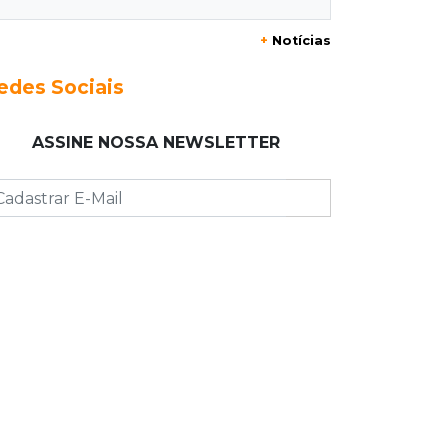
Ele vendeu a casa para virar piloto,
+
Notícias
mas pulo na piscina mudou tudo
edes Sociais
07:46
Cozinha sobre rodas
É só abrir o porta-malas: Fábio assa
ASSINE NOSSA NEWSLETTER
chipa e até “chirros” dentro do carro
07:38
Pergunta do dia
Praticar esportes juntos fortalece a
relação entre pai e filho?
07:25
José Marques
Volta ao Mundo: Celinho recusa
trocar a moto no Canadá
07:21
Dourados