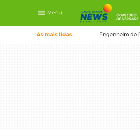
menu
Menu
rto por motorista bêbado e sem CNH
As mais
lidas
Engenheiro do P