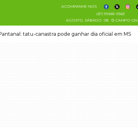
ACOMPANHE-NOS
(67) 99669-9563
AGOSTO, SÁBADO
08
CAMPO GR
antanal: tatu-canastra pode ganhar dia oficial em MS