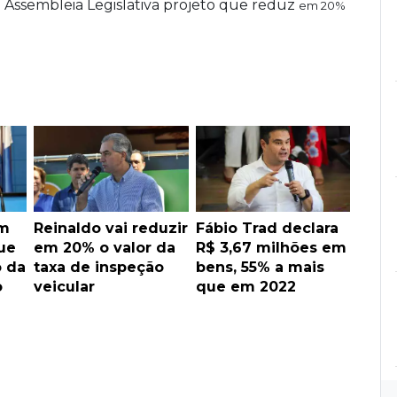
Assembleia Legislativa projeto que reduz
em 20%
am
Reinaldo vai reduzir
Fábio Trad declara
ue
em 20% o valor da
R$ 3,67 milhões em
 da
taxa de inspeção
bens, 55% a mais
o
veicular
que em 2022