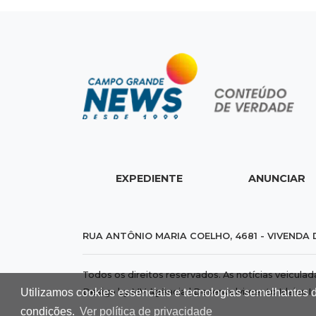
EXPEDIENTE
ANUNCIAR
RUA ANTÔNIO MARIA COELHO, 4681 - VIVENDA 
Todos os direitos reservados. As notícias veicula
Utilizamos cookies essenciais e tecnologias semelhantes 
Design by MV Agência | Desenvolvimento
Idalus I
condições.
Ver política de privacidade