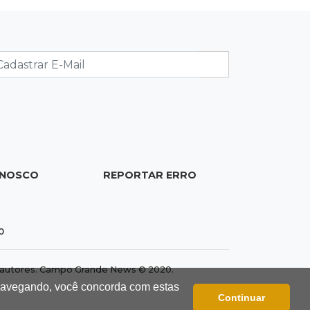
Mulher perde R$ 18,5 mil em golpe
durante compra de carro
07:19
Movimento
Enquanto mães comem fora,
churrasco faz açougues bombarem
para o Dia dos Pais
07:16
Cidades
MS muda regra da conservação e só
ONOSCO
REPORTAR ERRO
pagará empresas por rodovias sem
buracos
0
07:10
Agendão
Sábado é dia de Feira das Esposas,
dos autores. Campo Grande News © 2020.
Festival do Sobá e Parada Nerd
 navegando, você concorda com estas
Continuar