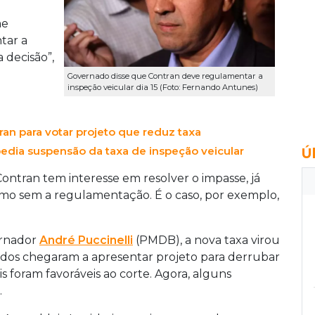
me
tar a
 decisão”,
Governado disse que Contran deve regulamentar a
inspeção veicular dia 15 (Foto: Fernando Antunes)
n para votar projeto que reduz taxa
edia suspensão da taxa de inspeção veicular
Ú
ontran tem interesse em resolver o impasse, já
smo sem a regulamentação. É o caso, por exemplo,
ernador
André Puccinelli
(PMDB), a nova taxa virou
dos chegaram a apresentar projeto para derrubar
is foram favoráveis ao corte. Agora, alguns
.