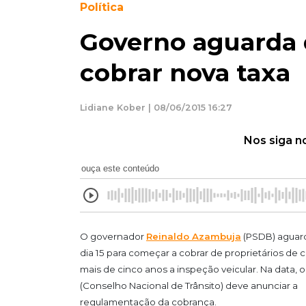
Política
Governo aguarda 
cobrar nova taxa
Lidiane Kober | 08/06/2015 16:27
Nos siga n
ouça este conteúdo
O governador
Reinaldo Azambuja
(
PSDB
) aguar
dia 15 para começar a cobrar de proprietários de 
mais de cinco anos a inspeção veicular. Na data, 
(Conselho Nacional de Trânsito) deve anunciar a
regulamentação
da cobrança.