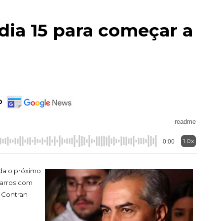
dia 15 para começar a
o
readme
1.0x
0:00
da o próximo
carros com
o
Contran