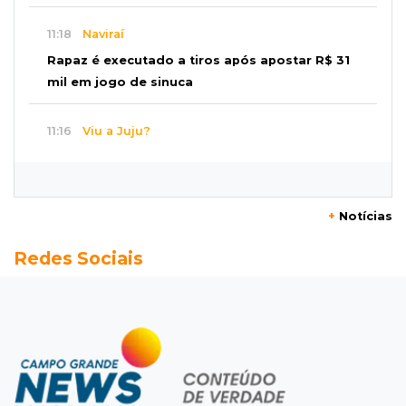
11:18
Naviraí
Rapaz é executado a tiros após apostar R$ 31
mil em jogo de sinuca
11:16
Viu a Juju?
Procurada: Juju fugiu no bairro Tiradentes no
domingo de manhã
+
Notícias
11:01
Operação Lívia
Redes Sociais
Adolescente que morreu em desafio era
"escrava virtual", diz delegada
10:56
Destruição
Incêndio destrói parte de uma das feiras mais
movimentadas da fronteira