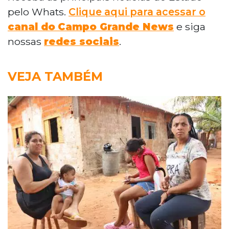
pelo Whats.
Clique aqui para acessar o
canal do
Campo Grande News
e siga
nossas
redes sociais
.
VEJA TAMBÉM