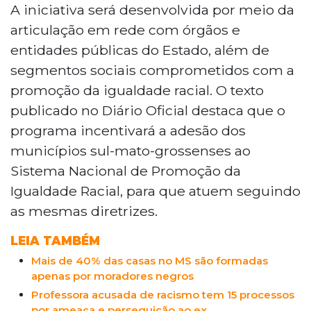
o Programa MS Sem Racismo, visando
A iniciativa será desenvolvida por meio da
combater o racismo e promover a
articulação em rede com órgãos e
igualdade racial no estado. Publicado no
entidades públicas do Estado, além de
Diário Oficial, o programa busca prevenir
segmentos sociais comprometidos com a
e erradicar discriminações raciais,
promoção da igualdade racial. O texto
xenofobia e intolerâncias, através de uma
rede de articulação com órgãos públicos
publicado no Diário Oficial destaca que o
e entidades sociais. Entre seus objetivos
programa incentivará a adesão dos
estão a promoção de igualdade de
municípios sul-mato-grossenses ao
direitos, formulação de políticas públicas
Sistema Nacional de Promoção da
e conscientização sobre equidade racial.
Igualdade Racial, para que atuem seguindo
O programa também incentiva práticas
antirracistas em instituições e prevê a
as mesmas diretrizes.
criação de um Comitê Gestor para
monitorar suas ações.
LEIA TAMBÉM
Mais de 40% das casas no MS são formadas
apenas por moradores negros
Professora acusada de racismo tem 15 processos
por ameaça e perseguição ao ex