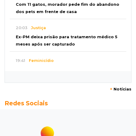
Com 11 gatos, morador pede fim do abandono
dos pets em frente de casa
20:03
Justiça
Ex-PM deixa prisão para tratamento médico 5
meses após ser capturado
19:41
Feminicídio
Júri condena a 25 anos homem que atropelou
esposa em frente aos filhos
+
Notícias
19:20
Selic
Redes Sociais
Banco Central reduz juros para 14% ao ano em
4º corte consecutivo
19:05
Pregão
Dólar comercial fecha cotado a R$ 5,12 com