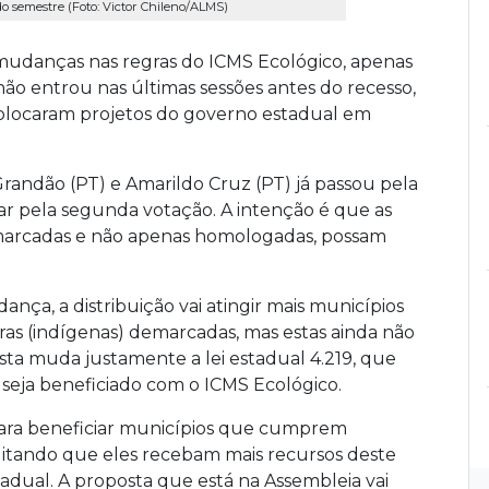
 semestre (Foto: Victor Chileno/ALMS)
 mudanças nas regras do ICMS Ecológico, apenas
ão entrou nas últimas sessões antes do recesso,
olocaram projetos do governo estadual em
randão (PT) e Amarildo Cruz (PT) já passou pela
sar pela segunda votação. A intenção é que as
marcadas e não apenas homologadas, possam
nça, a distribuição vai atingir mais municípios
as (indígenas) demarcadas, mas estas ainda não
ta muda justamente a lei estadual 4.219, que
 seja beneficiado com o ICMS Ecológico.
 para beneficiar municípios que cumprem
ilitando que eles recebam mais recursos deste
tadual. A proposta que está na Assembleia vai