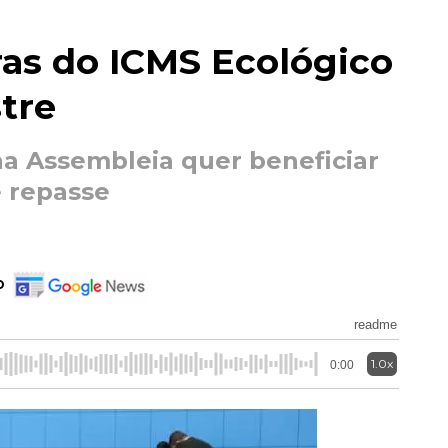
as do ICMS Ecológico
stre
a Assembleia quer beneficiar
 repasse
o
readme
1.0x
0:00