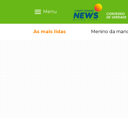
menu
Menu
 falso e prende pai e filho
As mais
lidas
Menino da mandi