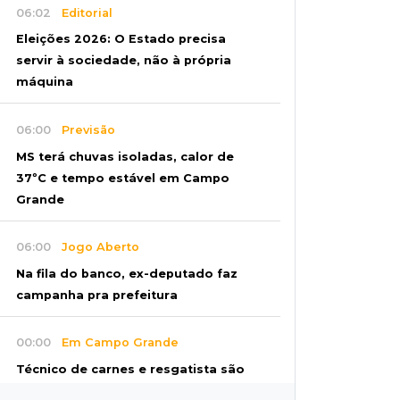
06:02
Editorial
Eleições 2026: O Estado precisa
servir à sociedade, não à própria
máquina
06:00
Previsão
MS terá chuvas isoladas, calor de
37ºC e tempo estável em Campo
Grande
06:00
Jogo Aberto
Na fila do banco, ex-deputado faz
campanha pra prefeitura
00:00
Em Campo Grande
Técnico de carnes e resgatista são
destaques entre vagas abertas nesta