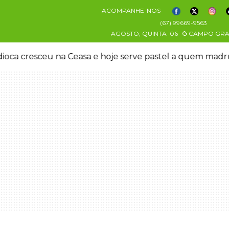
ACOMPANHE-NOS
(67) 99669-9563
AGOSTO, QUINTA
06
CAMPO GR
oca cresceu na Ceasa e hoje serve pastel a quem mad