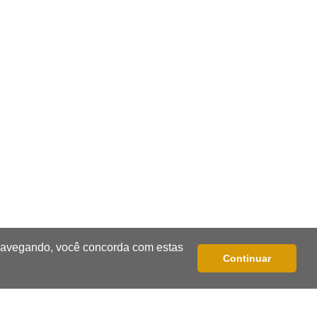
Denúncia leva ao resgate de irmãos
deixados sozinhos em casa trancada
23:17
Clima
Defesa Civil alerta MS por possível
formação de "ciclone bomba"
23:00
Ideb
Entre escolas com nota divulgada, 3
estaduais lideram o Ensino Médio na
Capital
22:57
Chapadão do Sul
 navegando, você concorda com estas
Continuar
Homem é baleado após apontar
revólver para policiais militares
22:42
Resumão