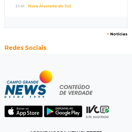
21:41
Nova Alvorada do Sul
Granizo danifica telhados e plantações
durante temporal no interior
+
Notícias
21:22
Agregado
Redes Sociais
Inter perde para o Corinthians mas avança às
quartas da Copa do Brasil
21:03
Futebol
Vitória goleia Athletico-PR por 4 a 0 e avança
às quartas da Copa do Brasil
20:44
94º caso
Foragido por roubo morre baleado em
confronto com policiais militares