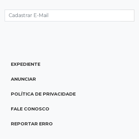
Motociclista morre atropelado por caminhão
na MS-278
21:02
Futebol de base
Náutico segura empate com Comercial e
conquista o estadual sub-13
EXPEDIENTE
20:40
Acesso ao ensino
Participantes do Encceja 2026 já podem
ANUNCIAR
consultar locais de prova
POLÍTICA DE PRIVACIDADE
20:29
Pedro Gomes
Jovem morre baleado e suspeita envolve
FALE CONOSCO
disputa entre facções rivais
REPORTAR ERRO
20:01
Futebol feminino