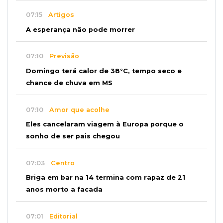
07:15
Artigos
A esperança não pode morrer
07:10
Previsão
Domingo terá calor de 38°C, tempo seco e
chance de chuva em MS
07:10
Amor que acolhe
Eles cancelaram viagem à Europa porque o
sonho de ser pais chegou
07:03
Centro
Briga em bar na 14 termina com rapaz de 21
anos morto a facada
07:01
Editorial