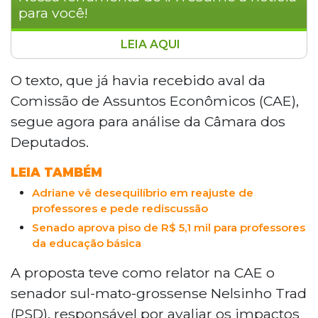
para você!
LEIA AQUI
O Senado aprovou proposta que
estabelece piso salarial de R$ 13.662 para
O texto, que já havia recebido aval da
médicos e dentistas com jornada de 20
Comissão de Assuntos Econômicos (CAE),
horas semanais. O texto, aprovado pela
segue agora para análise da Câmara dos
Comissão de Assuntos Sociais, prevê
Deputados.
reajuste anual pelo IPCA, adicional de
50% para trabalho noturno e horas extras.
LEIA TAMBÉM
O projeto segue agora para análise da
Adriane vê desequilíbrio em reajuste de
Câmara dos Deputados antes de ir à
professores e pede rediscussão
sanção presidencial.
Senado aprova piso de R$ 5,1 mil para professores
da educação básica
A proposta teve como relator na CAE o
senador sul-mato-grossense Nelsinho Trad
(PSD), responsável por avaliar os impactos