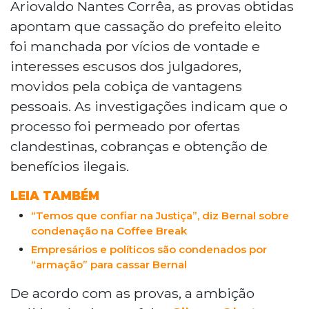
Ariovaldo Nantes Corrêa, as provas obtidas
conspiração pelo poder, não uma simples
apontam que cassação do prefeito eleito
coalizão política. O juiz Ariovaldo Nantes
foi manchada por vícios de vontade e
Corrêa destacou que a cassação foi
marcada por interesses escusos e cobiça
interesses escusos dos julgadores,
de vantagens pessoais. A investigação,
movidos pela cobiça de vantagens
conduzida pelo Gaeco, apontou um
pessoais. As investigações indicam que o
conluio entre empresários e políticos para
processo foi permeado por ofertas
remover Bernal, beneficiando o vice-
clandestinas, cobranças e obtenção de
prefeito Gilmar Olarte e restaurando
privilégios para empresários. Os
benefícios ilegais.
condenados, incluindo políticos e
empresários, devem pagar R$ 1,9 milhão
LEIA TAMBÉM
por dano moral coletivo.
“Temos que confiar na Justiça”, diz Bernal sobre
condenação na Coffee Break
Empresários e políticos são condenados por
“armação” para cassar Bernal
De acordo com as provas, a ambição