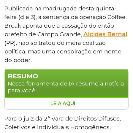
Publicada na madrugada desta quinta-
feira (dia 3), a sentença da operação Coffee
Break aponta que a cassação do então
prefeito de Campo Grande,
Alcides Bernal
(PP), não se tratou de mera coalizão
política, mas uma conspiração em nome
do poder.
RESUMO
Nossa ferramenta de IA resume a notícia
para você!
LEIA AQUI
A sentença da operação Coffee Break,
publicada na madrugada de quinta-feira,
Para o juiz da 2ª Vara de Direitos Difusos,
revela que a cassação do ex-prefeito de
Coletivos e Individuais Homogêneos,
Campo Grande, Alcides Bernal, foi uma