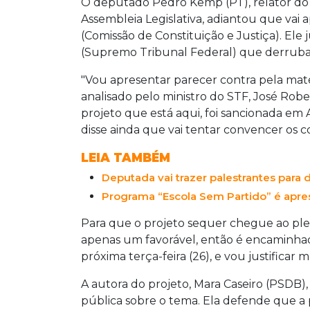
O deputado Pedro Kemp (PT), relator do 
Assembleia Legislativa, adiantou que vai 
(Comissão de Constituição e Justiça). Ele 
(Supremo Tribunal Federal) que derruba a
"Vou apresentar parecer contra pela matéri
analisado pelo ministro do STF, José Robe
projeto que está aqui, foi sancionada em
disse ainda que vai tentar convencer os co
LEIA TAMBÉM
Deputada vai trazer palestrantes para
Programa “Escola Sem Partido” é apre
Para que o projeto sequer chegue ao plená
apenas um favorável, então é encaminhad
próxima terça-feira (26), e vou justific
A autora do projeto, Mara Caseiro (PSDB)
pública sobre o tema. Ela defende que a 