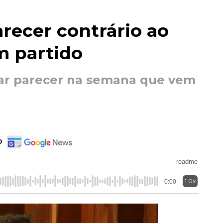
arecer contrário ao
m partido
ar parecer na semana que vem
o
readme
1.0x
0:00