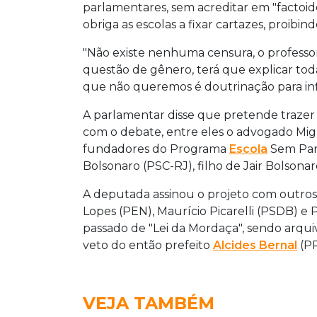
parlamentares, sem acreditar em "factoid
obriga as escolas a fixar cartazes, proibind
"Não existe nenhuma censura, o professor 
questão de gênero, terá que explicar tod
que não queremos é doutrinação para infl
A parlamentar disse que pretende trazer a
com o debate, entre eles o advogado Mig
fundadores do Programa
Escola
Sem Par
Bolsonaro (PSC-RJ), filho de Jair Bolsonar
A deputada assinou o projeto com outros c
Lopes (PEN), Maurício Picarelli (PSDB) e 
passado de "Lei da Mordaça", sendo arqui
veto do então prefeito
Alcides Bernal
(PP
VEJA TAMBÉM