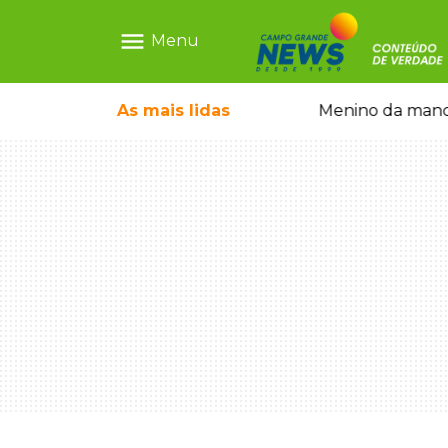
menu
Menu
ãe que não reconhece o filho queimado
As mais
lidas
Menino da mandi