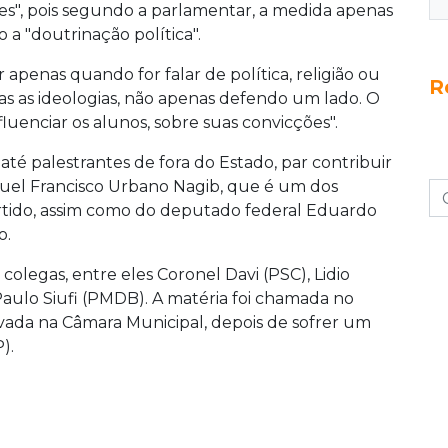
es", pois segundo a parlamentar, a medida apenas
o a "doutrinação política".
apenas quando for falar de política, religião ou
R
as as ideologias, não apenas defendo um lado. O
uenciar os alunos, sobre suas convicções".
té palestrantes de fora do Estado, par contribuir
uel Francisco Urbano Nagib, que é um dos
tido, assim como do deputado federal Eduardo
o.
olegas, entre eles Coronel Davi (PSC), Lidio
Paulo Siufi (PMDB). A matéria foi chamada no
vada na Câmara Municipal, depois de sofrer um
).