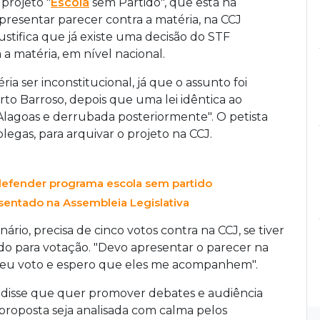
projeto "
Escola
sem Partido", que está na
apresentar parecer contra a matéria, na CCJ
justifica que já existe uma decisão do STF
 matéria, em nível nacional.
a ser inconstitucional, já que o assunto foi
rto Barroso, depois que uma lei idêntica ao
 Alagoas e derrubada posteriormente". O petista
legas, para arquivar o projeto na CCJ.
 defender programa escola sem partido
sentado na Assembleia Legislativa
rio, precisa de cinco votos contra na CCJ, se tiver
o para votação. "Devo apresentar o parecer na
ar meu voto e espero que eles me acompanhem".
, disse que quer promover debates e audiência
proposta seja analisada com calma pelos