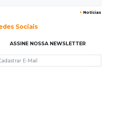
07:05
De improviso à tradição
+
Notícias
Cinco famílias iniciaram festa que
celebra raízes bolivianas
edes Sociais
07:00
Post Patrocinado
ASSINE NOSSA NEWSLETTER
Indústria da construção impulsiona
MS e abre espaço para mulheres
06:56
Pergunta do dia
Você é favorável ao uso de
tornozeleira rosa em agressores de
mulheres?
06:44
Justiça
Políticos terão de informar placa de
carros abastecidos para carreatas