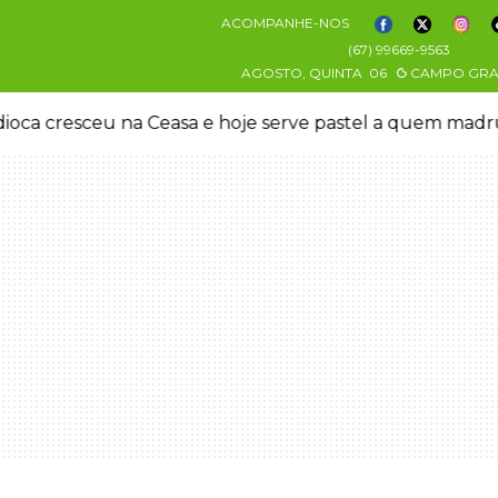
ACOMPANHE-NOS
(67) 99669-9563
AGOSTO, QUINTA
06
CAMPO GR
oca cresceu na Ceasa e hoje serve pastel a quem mad