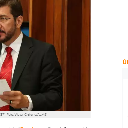
Ú
STF (Foto: Victor Chileno/ALMS)