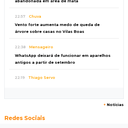
abandonada em área de mata
22:57
Chuva
Vento forte aumenta medo de queda de
árvore sobre casas no Vilas Boas
22:38
Mensageiro
WhatsApp deixará de funcionar em aparelhos
antigos a partir de setembro
22:19
Thiago Servo
Sertanejo desiste de ação de R$ 12 milhões
por pagar pensão sem ser pai
+
Notícias
21:50
Balcão de empregos
Redes Sociais
Semana vai começar com 909 novas
oportunidades de trabalho em 114 funções