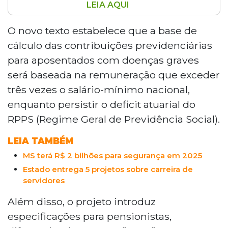
LEIA AQUI
A Assembleia Legislativa de Mato Grosso
do Sul recebeu o projeto de lei nº
O novo texto estabelece que a base de
222/2024, que propõe alterações nas
cálculo das contribuições previdenciárias
legislações previdenciárias estaduais,
para aposentados com doenças graves
especialmente em relação às
será baseada na remuneração que exceder
contribuições previdenciárias para
três vezes o salário-mínimo nacional,
aposentados com doenças graves. A nova
proposta estabelece que a base de
enquanto persistir o deficit atuarial do
cálculo será a remuneração que exceder
RPPS (Regime Geral de Previdência Social).
três vezes o salário-mínimo nacional,
enquanto houver déficit atuarial no RPPS.
LEIA TAMBÉM
Além disso, o projeto redefine quais
MS terá R$ 2 bilhões para segurança em 2025
doenças são consideradas graves e visa
Estado entrega 5 projetos sobre carreira de
garantir justiça e equidade no tratamento
servidores
previdenciário, com efeitos retroativos a 1º
de setembro de 2024, caso aprovado
Além disso, o projeto introduz
pelos deputados estaduais.
especificações para pensionistas,