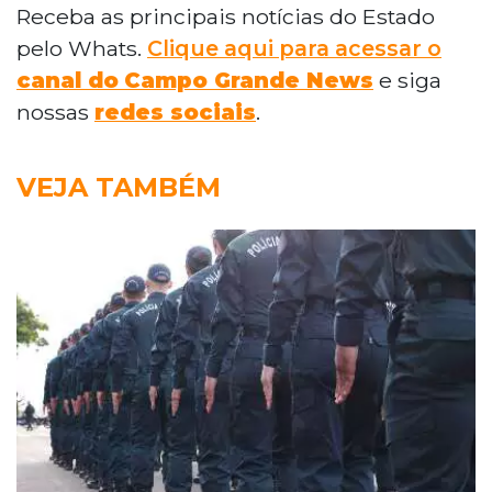
Receba as principais notícias do Estado
pelo Whats.
Clique aqui para acessar o
canal do
Campo Grande News
e siga
nossas
redes sociais
.
VEJA TAMBÉM