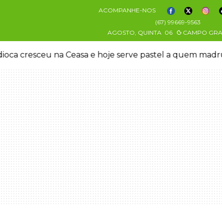
ACOMPANHE-NOS
(67) 99669-9563
AGOSTO, QUINTA
06
CAMPO GR
oca cresceu na Ceasa e hoje serve pastel a quem mad