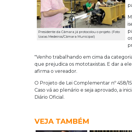
pa
M
i
p
Presidente da Câmara já protocolou o projeto. (Foto:
Izaias Medeiros/Câmara Municipal)
o
p
"Venho trabalhando em cima da categori
que prejudica os mototaxistas. E dar a el
afirma o vereador.
O Projeto de Lei Complementar nº 458/15 
Caso vá ao plenário e seja aprovado, a ini
Diário Oficial.
VEJA TAMBÉM