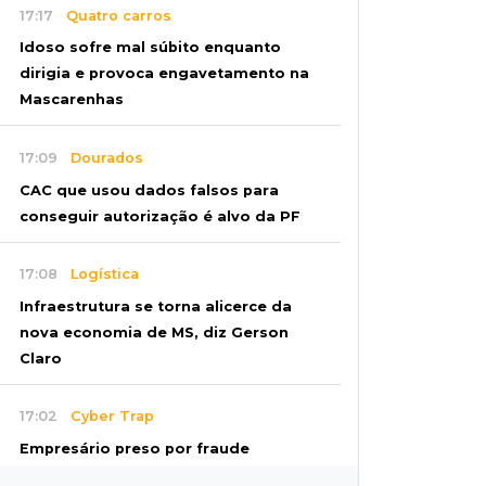
17:17
Quatro carros
Idoso sofre mal súbito enquanto
dirigia e provoca engavetamento na
Mascarenhas
17:09
Dourados
CAC que usou dados falsos para
conseguir autorização é alvo da PF
17:08
Logística
Infraestrutura se torna alicerce da
nova economia de MS, diz Gerson
Claro
17:02
Cyber Trap
Empresário preso por fraude
bancária usava Discord para vender