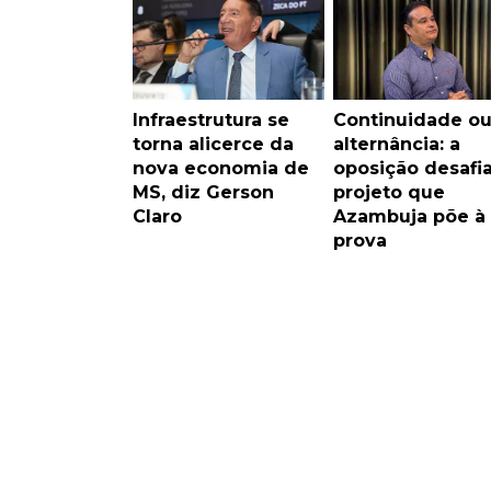
Infraestrutura se
Continuidade o
torna alicerce da
alternância: a
nova economia de
oposição desafi
MS, diz Gerson
projeto que
Claro
Azambuja põe à
prova