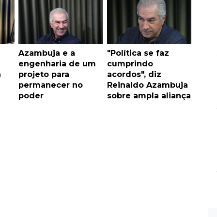
u
Azambuja e a
"Política se faz
engenharia de um
cumprindo
a
projeto para
acordos", diz
permanecer no
Reinaldo Azambuja
poder
sobre ampla aliança