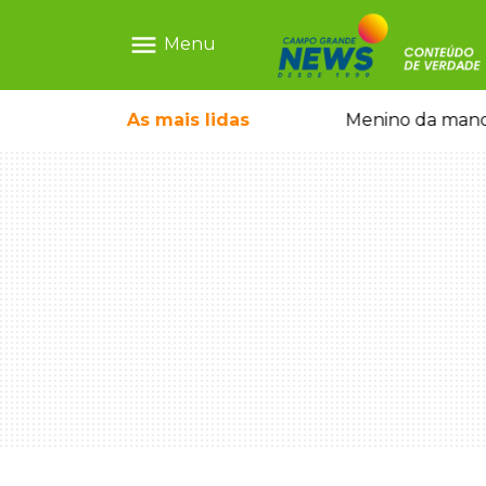
menu
Menu
ecem mercado ilegal de emagrecedores
As mais
lidas
Menino da mandi