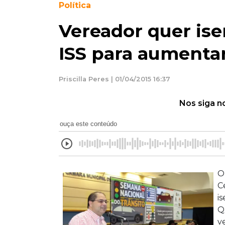
Política
Vereador quer ise
ISS para aumenta
Priscilla Peres | 01/04/2015 16:37
Nos siga n
ouça este conteúdo
O
C
i
Q
v