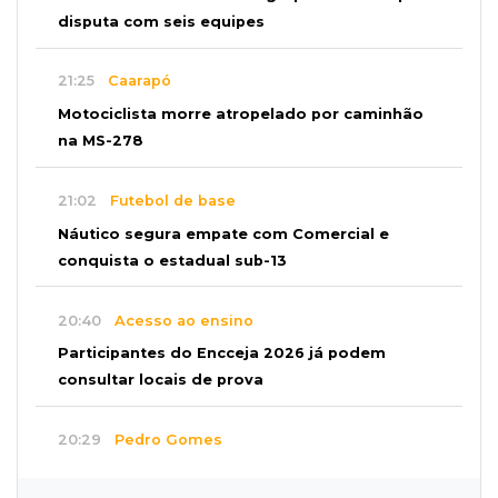
disputa com seis equipes
21:25
Caarapó
Motociclista morre atropelado por caminhão
na MS-278
21:02
Futebol de base
Náutico segura empate com Comercial e
conquista o estadual sub-13
20:40
Acesso ao ensino
Participantes do Encceja 2026 já podem
consultar locais de prova
20:29
Pedro Gomes
Jovem morre baleado e suspeita envolve