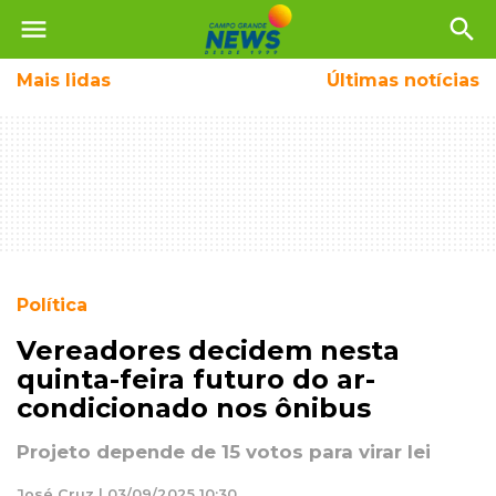
menu
search
Mais
lidas
Últimas notícias
Política
Vereadores decidem nesta
quinta-feira futuro do ar-
condicionado nos ônibus
Projeto depende de 15 votos para virar lei
José Cruz | 03/09/2025 10:30