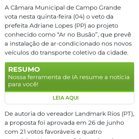
A Câmara Municipal de Campo Grande
vota nesta quinta-feira (04) o veto da
prefeita Adriane Lopes (PP) ao projeto
conhecido como “Ar no Busão”, que prevê
a instalação de ar-condicionado nos novos
veículos do transporte coletivo da cidade.
RESUMO
Nossa ferramenta de IA resume a notícia
para você!
LEIA AQUI
Câmara Municipal decide sobre ar-
condicionado em ônibus. Vereadores votam
De autoria do vereador Landmark Rios (PT),
hoje veto da prefeita ao projeto "Ar no Busão",
a proposta foi aprovada em 26 de junho
que obriga instalação de ar-condicionado em
com 21 votos favoráveis e quatro
novos ônibus do transporte coletivo. Proposta