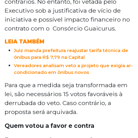
contrários. No entanto, foi vetada pelo
do vereador Landmark Rios (PT) foi aprovada
Executivo sob a justificativa de vício de
em junho, mas vetada por Adriane Lopes (PP)
por vício de iniciativa e possível impacto
iniciativa e possível impacto financeiro no
financeiro.Derrubada do veto exige 15 votos
contrato com o Consórcio Guaicurus.
favoráveis. Projeto teve 21 votos a favor e 4
contra na votação inicial. Representantes do
LEIA TAMBÉM
Consórcio Guaicurus já se mostraram favoráveis
Juiz manda prefeitura reajustar tarifa técnica de
à climatização da frota. Vereador Landmark
ônibus para R$ 7,79 na Capital
Rios defende a medida como justa e necessária
Vereadores analisam veto a projeto que exigia ar-
para os usuários do transporte público.
condicionado em ônibus novos
Para que a medida seja transformada em
lei, são necessários 15 votos favoráveis à
derrubada do veto. Caso contrário, a
proposta será arquivada.
Quem votou a favor e contra