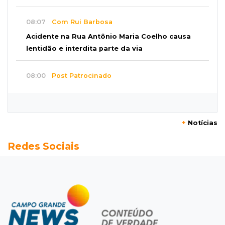
08:07
Com Rui Barbosa
Acidente na Rua Antônio Maria Coelho causa
lentidão e interdita parte da via
08:00
Post Patrocinado
Studio Jozi Costa ajuda homens a eliminar
verrugas e pintas
+
Notícias
07:52
A um clique
Redes Sociais
Do 1º prêmio às dívidas, jogadores relatam
como o vício tomou conta da vida
07:46
Fomento
Com só 1,3% do crédito de inovação da Finep,
indústria de MS pede espaço