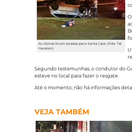
co
O
a
B
f
As vítimas foram levadas para Santa Casa. (Foto: Tiê
Hardoim)
U
r
Segundo testemunhas, o condutor do Gol
esteve no local para fazer o resgate.
Até o momento, não há informações detal
VEJA TAMBÉM