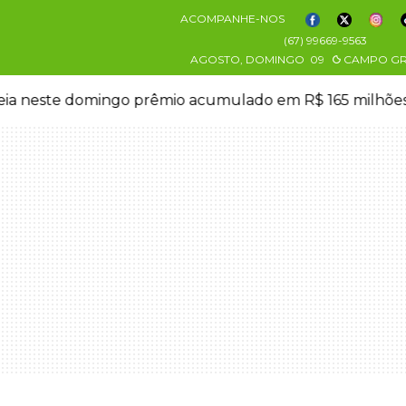
ACOMPANHE-NOS
(67) 99669-9563
AGOSTO, DOMINGO
09
CAMPO G
eia neste domingo prêmio acumulado em R$ 165 milhõe