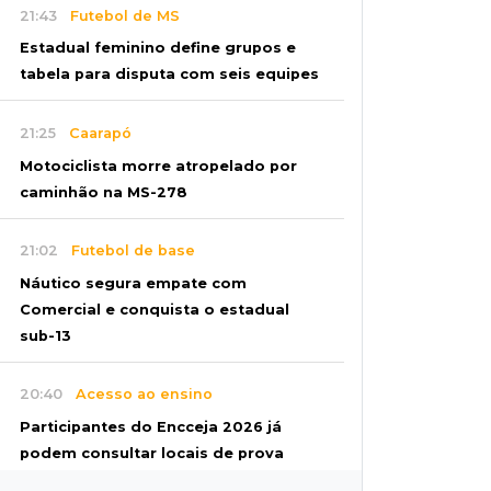
21:43
Futebol de MS
Estadual feminino define grupos e
tabela para disputa com seis equipes
21:25
Caarapó
Motociclista morre atropelado por
caminhão na MS-278
21:02
Futebol de base
Náutico segura empate com
Comercial e conquista o estadual
sub-13
20:40
Acesso ao ensino
Participantes do Encceja 2026 já
podem consultar locais de prova