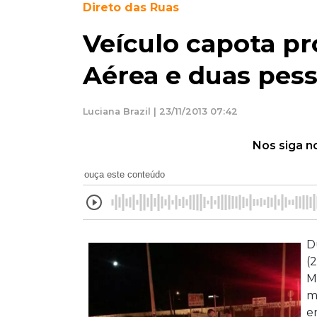
Direto das Ruas
Veículo capota pr
Aérea e duas pess
Luciana Brazil | 23/11/2013 07:42
Nos siga n
ouça este conteúdo
D
(
M
m
e