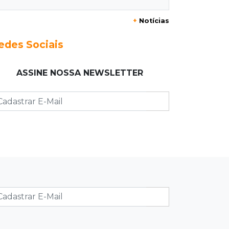
20:29
Pedro Gomes
+
Notícias
Jovem morre baleado e suspeita
envolve disputa entre facções rivais
edes Sociais
20:01
Futebol feminino
ASSINE NOSSA NEWSLETTER
Pantanal treina em Goiânia antes de
jogo que vale acesso inédito à Série
A2
19:44
Campeonato Brasileiro
Remo busca empate com Atlético-MG
e segue na zona de rebaixamento
19:27
Caso Ayla
Defesa diz que preso suspeito de
sequestro só emprestou casa a
conhecido