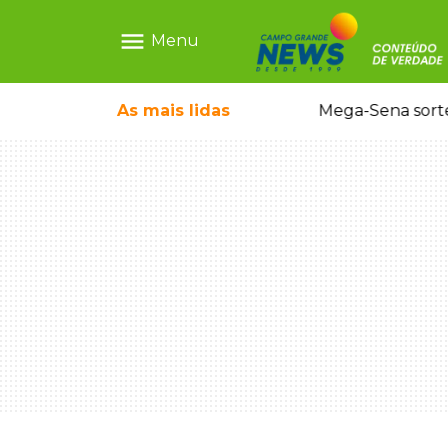
menu
Menu
As mais
lidas
Alerta Amber é acionado para localizar Ayla, bebê desaparecida em Campo Grande
Mega-Sena sort