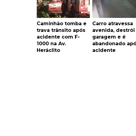
Caminhão tomba e
Carro atravessa
trava trânsito após
avenida, destrói
acidente com F-
garagem e é
1000 na Av.
abandonado ap
Heráclito
acidente